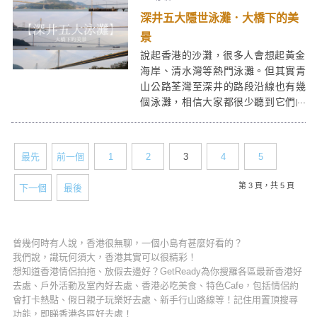
深井五大隱世泳灘．大橋下的美
景
說起香港的沙灘，很多人會想起黃金
海岸、清水灣等熱門泳灘。但其實青
山公路荃灣至深井的路段沿線也有幾
個泳灘，相信大家都很少聽到它們的
名字。那裡臨近汀九橋和青馬大橋，
能從不同角度飽覽其景致；而且不算
熱門，遊客較少，相對寧靜。
最先
前一個
1
2
3
4
5
第 3 頁，共 5 頁
下一個
最後
曾幾何時有人說，香港很無聊，一個小島有甚麼好看的？
我們說，識玩何須大，香港其實可以很精彩！
想知道香港情侶拍拖、放假去邊好？GetReady為你搜羅各區最新香港好
去處、戶外活動及室內好去處、香港必吃美食、特色Cafe，包括情侶約
會打卡熱點、假日親子玩樂好去處、新手行山路線等！記住用置頂搜尋
功能，即睇香港各區好去處！