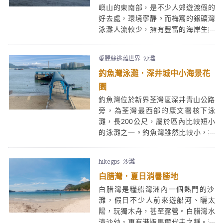
嶼山的東南部，是不少人郊遊渡假的
好去處，環境寧靜。而梅窩的銀礦灣
泳灘人流較少，擁有豐富的海岸生態
環境，不少人會來這裡摸蜆。銀礦灣
沙灘附近有小食亭，燒烤場，更可以
愛麗絲逃離世界
沙灘
租用獨木舟及單車，超適合帶同小朋
釣魚灣泳灘．深井城中小海景花
友來一回親子之旅喔！
園
釣魚灣位於新界荃灣區深井青山公路
旁，為荃灣最西部的康文署核下泳
灘，長200公尺，屬於區內比較短小
的泳灘之一。釣魚灣雖然比較小，亦
很近市區，但對海景色一流，可以看
到三座主幹大橋：汀九橋、青馬大橋
hikegps
沙灘
以及汲水門大橋。釣魚灣算得上「麻
白腊灣．夏日消暑勝地
雀雖小但五臟俱全」的泳灘，燒烤
場、更衣室、淋浴設備、洗手間、救
白腊灣是糧船灣洲內一個熱門的沙
生員、無障礙設施俱齊，附近更有多
灘，假日不少人前來遊船河、曬太
個停車場，對自駕人士來說十分方
陽，玩獨木舟，甚至露營。白腊灣水
便。
清沙幼，更有港版馬爾代夫之稱。筆