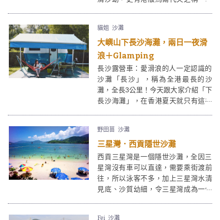
者這次到白腊灣露營，在此享受兩日
一夜。
貓姐
沙灘
大嶼山下長沙海灘，兩日一夜滑
浪＋Glamping
長沙露營車：愛滑浪的人一定認識的
沙灘「長沙」，稱為全港最長的沙
灘，全長3公里！今天跟大家介紹「下
長沙海灘」，在香港夏天就只有這裡
有浪，所以大家來到一定會看到很多
滑浪人士，但你對滑浪沒興趣也沒關
野田苗
沙灘
系，因為「下長沙海灘」有很多不同
三星灣．西貢隱世沙灘
類型的水上活動、海邊餐廳、星空露
營車Glamping、BBQ⋯⋯超適合大家
西貢三星灣是一個隱世沙灘，全因三
來渡假！
星灣沒有車可以直達，需要乘街渡前
往，所以泳客不多，加上三星灣水清
見底、沙質幼細，令三星灣成為一個
清幽恬靜的游水天堂。
Fei
沙灘