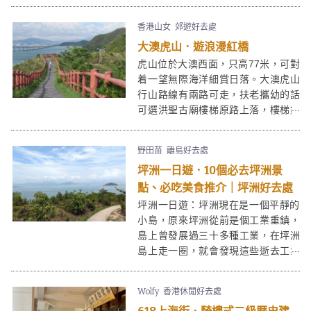
形岩柱地貌等也是打卡熱點。這些特
質亦令下白泥成為受一眾攝影愛好者
香港山女
郊遊好去處
拍日落的熱選景點。而在下白泥旁邊
大澳虎山．遊浪漫紅橋
的鴨仔坑士多，裝修也是心思十足，
在這裏渡過一個黃昏絕對是「目不瑕
虎山位於大澳西面，只高77米，可對
給」！
着一望無際海洋細賞日落。大澳虎山
行山路線有兩路可走，扶老攜幼的話
可選洪聖古廟樓梯原路上落，樓梯鋪
得很好十分易走；想增加難度的話可
選由狗伸地小路登上，走點泥路又可
野田苗
離島好去處
看到大澳另一角度的美。這裡真是個
坪洲一日遊．10個必去坪洲景
合家歡好地方！
點、必吃美食推介｜坪洲好去處
坪洲一日遊：坪洲現在是一個平靜的
小島，原來坪洲從前是個工業重鎮，
島上曾發展過三十多種工業，在坪洲
島上走一圈，就會發現這些逝去工業
的遺址。來坪洲一日遊除了尋幽探秘
外，亦可以上山走走看美景，或在坪
Wolfy
香港休閒好去處
洲街上閒逛特色小店及老店。