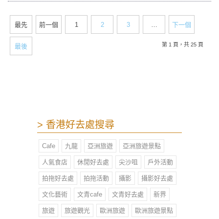
Terminal Park位於啟德郵輪碼頭頂層
平台，佔地約二萬三千平方米，公園
最先
前一個
1
2
3
…
下一個
勝在地方廣闊，環境清幽寧靜，人較
少，最重要是180度無敵維港景，讓
第 1 頁，共 25 頁
最後
大眾從另一角度欣賞維多利亞港兩岸
景致。
> 香港好去處搜尋
Cafe
九龍
亞洲旅遊
亞洲旅遊景點
人氣食店
休閒好去處
尖沙咀
戶外活動
拍拖好去處
拍拖活動
攝影
攝影好去處
文化藝術
文青cafe
文青好去處
新界
旅遊
旅遊觀光
歐洲旅遊
歐洲旅遊景點