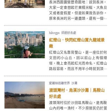
長洲西園露營歷奇園地：説到長洲，
大家一定會想起芒果糯米糍、大魚旦
又或者度假屋，但是如果我告訴你，
原來長洲的另一邊盡頭，還有一個像
世外桃源般的私人露營場 - 西園露營
歷奇園地，園内佔地近50萬呎，園內
hikegps
郊遊好去處
設有38個不同款式的特色營帳，全部
紅燈山．快閃紅燈山賞九龍城景
配置冷暖空調，不同季節來訪都有最
佳的露營體驗。特色營帳包括：星海
緻
之森、印第安營、南非營、圓拱屋及
紅燈山又名靠背壟山，是一座位於何
蒙古包。
文田的小山丘，因以前山上有個燈
塔，晚上會亮起紅光而命名。紅燈山
路段容易，而且不用半小時就到頂，
山峰只高107米，九龍城景一覽無
遺，是休閒行山之選。
愛麗絲逃離世界
沙灘
渡頭灣村．烏溪沙沙灘｜馬鞍山
好去處
渡頭灣村位於沙田區馬鞍山，是馬鞍
山內的唯一漁村，不少原居民仍於當