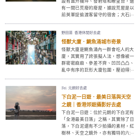
設有直升機坪、發射塔和瞭望台，還
人來是溫馨的，朋友來是多姿多采
有一間已荒廢的廢屋，據說荒屋是以
的。以下介紹7個愉景灣一日遊必去景
前英軍捉偷渡客留守的宿舍；大石磨
點。
高186公尺，山上景色開揚，從羅太
豆花附近的軍車路入口向上走，只需
野田苗
香港休閒好去處
30分鐘便能到達，大石磨同時是拍攝
怪獸大廈．鰂魚涌城市奇景
日落和夜景的好去處。
怪獸大廈是鰂魚涌內一群會吃人的大
廈，其實用了誇張擬人法，想像被一
群密密麻麻、參差不齊、凹凹凸凸、
亂中有序的巨形大廈包圍，壓迫得透
不過氣，像被怪獸吞噬，抬頭望上
去，既震撼又有點頭暈眼花。這群怪
Fei
元朗好去處
獸大廈Monster Buildings早已聞名國
下白泥一日遊．最美日落與天空
際，很多遊客前來一暏這個香港獨有
的鬧市奇景，當然也是攝影好去處。
之鏡｜香港郊遊攝影好去處
下白泥一日遊：位於元朗的下白泥有
「全港最美日落」之稱，其實除了日
落，下白泥還有不少拍攝的素材，紅
樹林、天空之鏡外，亦有獨特的六角