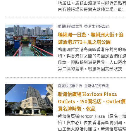
地居住，馬鞍山渡頭灣村鄰近景點有
白石燒烤場及哥爾夫球練習場，最靠
近的地鐵站為烏溪沙站。大部份居民
都為退休漁民，前舖後居，設置士多
愛麗絲逃離世界
香港休閒好去處
售買飲品予前來遊玩的遊人。
鴨脷洲一日遊．鴨脷洲大街＋浪
遊漁港1773＋風之塔公園
鴨脷洲位於港島南區香港仔對開的島
嶼，與香港仔之間的海面是香港仔避
風塘，現時鴨脷洲是世界上人口密度
第二高的島嶼，鴨脷洲因其形狀狹長
像鴨的脷而得名。鴨脷洲與香港仔及
黃竹坑僅一橋之隔，甚至步行可達，
愛麗絲逃離世界
香港休閒好去處
南部及中部是山丘，整個島嶼主要是
新海怡廣場 Horizon Plaza
以住宅為主，集中在島嶼西部、北
部，西南面則有一個規模很小的利南
Outlets．150間名店、Outlet價
道工業區。
買名牌時裝、傢品
新海怡廣場Horizon Plaza（原名：海
怡工貿中心）位於香港南區鴨脷洲，
由工業大廈活化而成。新海怡廣場現