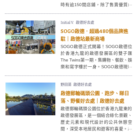
時有逾150間店鋪，除了售賣優質的
傢俬擺設外，還有多家時裝名牌
Outlet折扣店，是個十分受歡迎的購
Initial V.
啟德好去處
物熱點！
SOGO啟德．超過480個品牌進
駐｜啟德站最新商場
SOGO啟德正式開幕！SOGO啟德位
於香港九龍的啟德發展區的雙子匯
The Twins第一期，集購物、餐飲、娛
樂和寫字樓於一身。SOGO啟德現時
以有數百個本地及國際品牌進駐，是
一個非常集中同方便的休閒購物好去
野田苗
啟德好去處
處！SOGO啟德樓底高，空間感十
啟德郵輪碼頭公園．跑步、睇日
足，比銅鑼灣SOGO有更多年青時尚
品牌，SOGO啟德除了服飾、家品之
落、野餐好去處｜啟德好去處
餘仲有figures等玩具精品店，適合一
啟德郵輪碼頭公園位於香港九龍東的
家大細！
啟德發展區，是一個結合綠化景觀、
歷史元素和現代設計的公共休憩空
間，深受本地居民和遊客的喜愛。啟
德郵輪碼頭公園Kai Tak Cruise