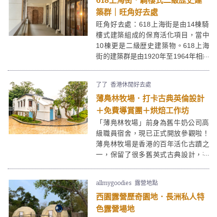
618上海街．騎樓式二級歴史建
築群｜旺角好去處
旺角好去處：618上海街是由14棟騎
樓式建築組成的保育活化項目，當中
10棟更是二級歴史建築物。618上海
街的建築群是由1920年至1964年相繼
落成，從騎樓式建築可見當時上居下
鋪的生活模式，讓人於旺角鬧市中找
了了
香港休閒好去處
回戰前的歷史痕跡。
薄鳧林牧場．打卡古典英倫設計
＋免費導賞團＋烘焙工作坊
「薄鳧林牧場」前身為舊牛奶公司高
級職員宿舍，現已正式開放參觀啦！
薄鳧林牧場是香港的百年活化古蹟之
一，保留了很多舊英式古典設計，有
不少打卡位！薄鳧林牧場同時展出了
相關的歷史文物，還會舉辦定期導賞
allmygoodies
露營地點
團、烘焙工作坊等，讓大家可以了解
西園露營歷奇園地．長洲私人特
牧場歷史和運作！
色露營場地