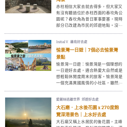
赤柱相信大家去就去得多，但大家又
有沒有聽過位於赤柱西面的舂坎角公
園呢？舂坎角為昔日軍事要塞，現時
部分已改建為市民的郊遊地點。沒有
赤柱市集的繁華熱鬧，舂坎角勝在環
境清幽少人，情侶好友們來談談心過
Initial V.
離島好去處
一日半日就最適合不過啦！
愉景灣一日遊｜7個必去愉景灣
景點
愉景灣一日遊：愉景灣是一個理想的
一日遊好去處，適合熱愛大自然或是
想輕鬆休閒度周末的旅客。愉景灣是
一個充滿異國風情的小社區，雖然是
慢活，但也是吃喝玩樂的集中地。周
末遠離繁囂，乘船到達愉景灣，不用
愛麗絲逃離世界
郊遊好去處
攀山涉水，卻有山有水有靚景有多國
大石磨．上水後花園 x 270度飽
美食。在廣闊的愉景灣廣場不時也會
舉辦愉景灣市集，熱鬧非常。愉景灣
覽深港景色｜上水好去處
一日遊更不少得美麗的大白灣沙灘。
大石磨又稱上水居民的後花園，主峰
情侶來愉景灣一日遊是浪漫的，一家