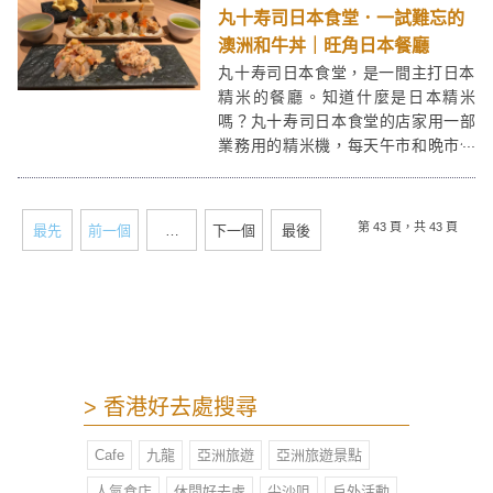
丸十寿司日本食堂．一試難忘的
澳洲和牛丼｜旺角日本餐廳
丸十寿司日本食堂，是一間主打日本
精米的餐廳。知道什麼是日本精米
嗎？丸十寿司日本食堂的店家用一部
業務用的精米機，每天午市和晩市勻
會把日本直送的玄米打磨成白米，最
新鮮的白米是為精米。「丸十」在日
本文化中有圓滿吉祥的意昧，希望人
第 43 頁，共 43 頁
最先
前一個
…
下一個
最後
人有個圓滿美好的用餐回憶。
> 香港好去處搜尋
Cafe
九龍
亞洲旅遊
亞洲旅遊景點
人氣食店
休閒好去處
尖沙咀
戶外活動