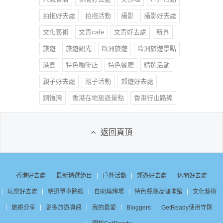
拍拖好去處
拍拖活動
攝影
攝影好去處
文化藝術
文青cafe
文青好去處
新界
旅遊
旅遊觀光
歐洲旅遊
歐洲旅遊景點
港島
特色咖啡店
特色餐廳
精選活動
親子好去處
親子活動
郊遊好去處
銅鑼灣
香港在地旅遊景點
香港行山路線
返回頁頂
香港好去處
最新精選節目
戶外活動
郊遊好去處
休閒好去處
玩樂好去處
精選單車路線
自助燒烤場
特色餐廳及咖啡館
文化藝術
旅遊分享
更多旅遊資訊
我的最愛
Bloggers
GetReady使用守則