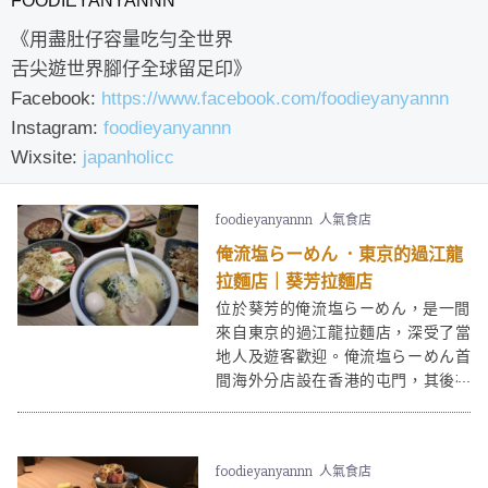
FOODIEYANYANNN
《用盡肚仔容量吃勻全世界
舌尖遊世界腳仔全球留足印》
Facebook:
https://www.facebook.com/foodieyanyannn
Instagram:
foodieyanyannn
Wixsite:
japanholicc
foodieyanyannn
人氣食店
俺流塩らーめん ．東京的過江龍
拉麵店｜葵芳拉麵店
位於葵芳的俺流塩らーめん，是一間
來自東京的過江龍拉麵店，深受了當
地人及遊客歡迎。俺流塩らーめん首
間海外分店設在香港的屯門，其後在
各個地區也陸續開店，方便本港市民
品嚐。近期推出了期間限定的海老味
噌拉麵，不可錯過。
foodieyanyannn
人氣食店