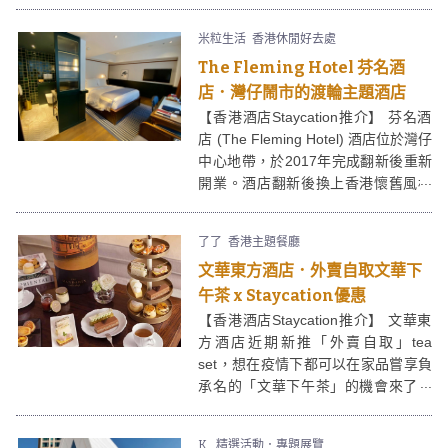
營。除了扎營外，近年露營車亦是一
個不錯的選擇，適合一班既想遠離繁
米粒生活
香港休閒好去處
囂，但又怕熱怕蚊蟲的朋友。Park
The Fleming Hotel 芬名酒
Nature Hillside 世外桃源位於新界北
區打鼓嶺，附近一帶都是山區及少量
店．灣仔鬧市的渡輪主題酒店
民居，勝在環境清幽，讓你可暫時放
【香港酒店Staycation推介】 芬名酒
下煩惱，好好享受一下大自然的寧
店 (The Fleming Hotel) 酒店位於灣仔
靜。
中心地帶，於2017年完成翻新後重新
開業。酒店翻新後換上香港懷舊風格
— 以渡輪為主題的特色酒店，運用
紅、綠、藍、木、黃銅的配色及材
了了
香港主題餐廳
質，由酒店招牌、外牆、升降機、走
文華東方酒店．外賣自取文華下
廊、窗口、接待處，細至房間門牌、
房鑰卡套、房內設計、傢俬及擺設、
午茶 x Staycation優惠
燈具都貫徹懷舊雅致的風格，彷彿時
【香港酒店Staycation推介】 文華東
光倒流身處於船艙，給客人一個難忘
方酒店近期新推「外賣自取」tea
的時光旅行。
set，想在疫情下都可以在家品嘗享負
承名的「文華下午茶」的機會來了，
餐點內容一點不輸在店用膳的版本。
K.
精選活動．專題展覽