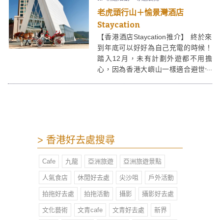
老虎頭行山＋愉景灣酒店
Staycation
【香港酒店Staycation推介】 終於來
到年底可以好好為自己充電的時候！
踏入12月，未有計劃外遊都不用擔
心，因為香港大嶼山一樣適合避世休
息，譬如到老虎頭郊遊徑行行山舒展
筋骨；聖誕節當日，聖誕老人的馬車
將在早上11時至中午12時停泊在愉景
灣海濱白教堂前於大家合照；而聖誕
節到除夕期間香港愉景灣酒店嘆盡食
宿優惠，過一個本地「北」一樣的節
> 香港好去處搜尋
日！
Cafe
九龍
亞洲旅遊
亞洲旅遊景點
人氣食店
休閒好去處
尖沙咀
戶外活動
拍拖好去處
拍拖活動
攝影
攝影好去處
文化藝術
文青cafe
文青好去處
新界