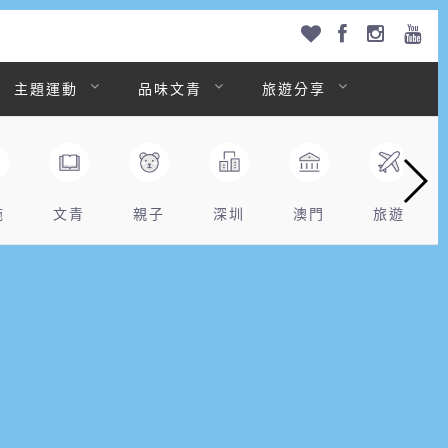
主題運動
品味文青
旅遊分享
拖
文青
親子
深圳
澳門
旅遊