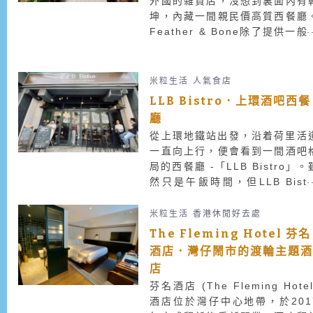
外國的雜貨店，沒想到裏面內有
可暫時放下煩惱，好好享受一下
坤，內藏一間親民價高質西餐廳
自然的寧靜。
Feather & Bone除了提供一般
律意粉外，餐廳最大特色係好似
市買牛扒一樣，可親自到凍肉櫃
選心水牛扒，有西冷、肉眼及近
米粒生活
人氣食店
大熱的熟成牛(Dry-age
LLB Bistro．上環酒吧西餐
Beef)，然後再給廚師烹調，給
廳
人別於一般西餐廳的新體驗。
從上環地鐵站出發，沿着荷里活
一直向上行，便會看到一間酒吧
局的西餐廳 -「LLB Bistro」。
然只是午飯時間，但LLB Bistr
已座無虛席，成了不少上環上班
的飯堂。
米粒生活
香港休閒好去處
The Fleming Hotel 芬名
酒店．灣仔鬧市的渡輪主題
店
芬名酒店 (The Fleming Hotel
酒店位於灣仔中心地帶，於201