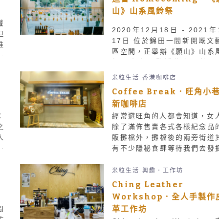
山》山系風鈴祭
鐵
2020年12月18日 ‑ 2021
但
17日 位於錦田一間新開嘅文
推
區空間，正舉辦《願山》山系
y
祭。今次展覽遍佈店內共3
，
間，由地舖、閣樓到天台，展
米粒生活
香港咖啡店
過100個祈願風鈴及30幅的山
世
Coffee Break．旺角小
生畫。展覽期至2021年1月
車
新咖啡店
日，想打卡嘅朋友千祈唔好
：
啦！
經常遊旺角的人都會知道，女
之
除了滿佈售賣各式各樣紀念品
人
販攤檔外，攤檔後的兩旁街道
扎
有不少隱秘食肆等待我們去發
的
Coffee Break位於女人街，
但
兩個舖位，座位數目較多。食
米粒生活
興趣．工作坊
k
準比想像中還要好，而且有多
Ching Leather
新
品選擇。食完正餐不用轉地方
Workshop．全人手製作
區
可以食埋甜品，可約三五知
革工作坊
間
你
聚！