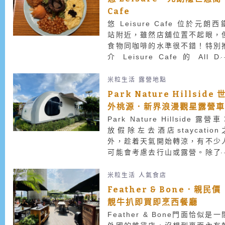
Cafe
悠 Leisure Cafe 位於元朗西
站附近，雖然店舖位置不起眼，
食物同咖啡的水準很不錯！特別
介 Leisure Cafe 的 All Da
Breakfast，用料新鮮而且豐富
值得一試！
米粒生活
露營地點
Park Nature Hillside 
外桃源．新界浪漫觀星露營
Park Nature Hillside 露營車
放假除左去酒店staycation
外，趁着天氣開始轉涼，有不少
可能會考慮去行山或露營。除了
營外，近年露營車亦是一個不錯
選擇，適合一班既想遠離繁囂，
米粒生活
人氣食店
又怕熱怕蚊蟲的朋友。Par
Feather & Bone．親民價
Nature Hillside 世外桃源位於
靚牛扒即買即烹西餐廳
界北區打鼓嶺，附近一帶都是山
Feather & Bone門面恰似是一
及少量民居，勝在環境清幽，讓