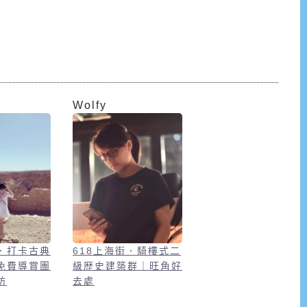
Wolfy
．打卡古典
618上海街．騎樓式二
免費導賞團
級歴史建築群｜旺角好
坊
去處