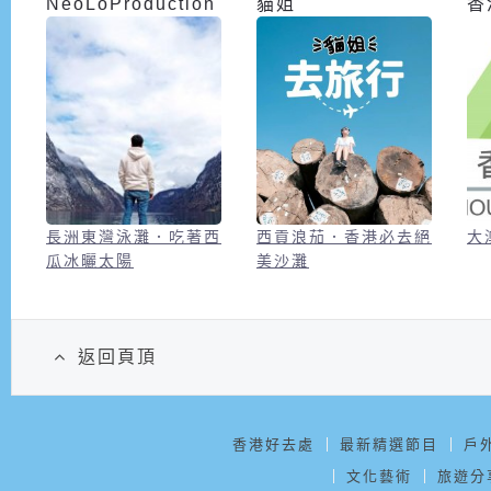
NeoLoProduction
貓姐
香
長洲東灣泳灘．吃著西
西貢浪茄．香港必去絕
大
瓜冰曬太陽
美沙灘
返回頁頂
香港好去處
最新精選節目
戶
文化藝術
旅遊分