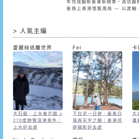
年完成翻新後重新開業。酒店翻
後換上香港懷舊風格 — 以渡輪
主題的特色酒店，運用紅、綠
藍、木、黃銅的配色及材質，由
店招牌、外牆、升降機、走廊、
> 人氣主編
口、接待處，細至房間門牌、房
卡套、房內設計、傢俬及擺設、
愛麗絲逃離世界
Fei
卡
具都貫徹懷舊雅致的風格，彷彿
光倒流身處於船艙，給客人一個
忘的時光旅行。
大石磨．上水後花園 x
下白泥一日遊．最美日
大
270度飽覽深港景色｜
落與天空之鏡｜香港郊
灘
上水好去處
遊攝影好去處