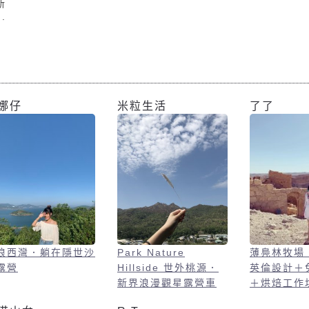
新
為
、
酒
窗
鑰
燈
娜仔
米粒生活
了了
時
難
浪西灣．躺在隱世沙
Park Nature
薄鳧林牧場
露營
Hillside 世外桃源．
英倫設計＋
新界浪漫觀星露營車
＋烘焙工作