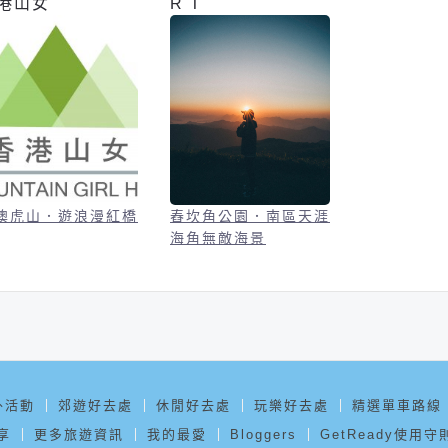
港山女
R T
澳虎山．遊浪漫紅橋
舂坎角公園．南區天涯
海角無敵海景
外活動
郊遊好去處
休閒好去處
玩樂好去處
精選單車路線
享
更多旅遊資訊
我的最愛
Bloggers
GetReady使用守