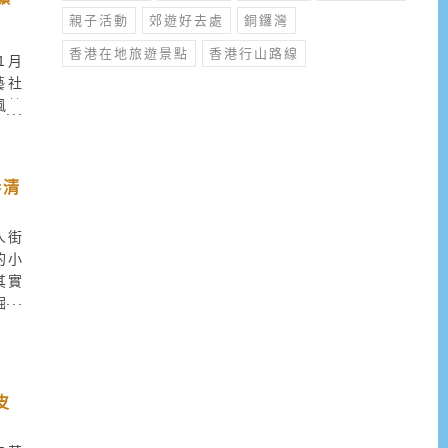
親子活動
郊遊好去處
銅鑼灣
香港在地旅遊景點
香港行山路線
年1月
藝社
風鈴
層空
出超
嶺寫
巷清
17
錯過
人街
的小
其實
掘。
共佔
物水
款甜
就仲
皮
己一