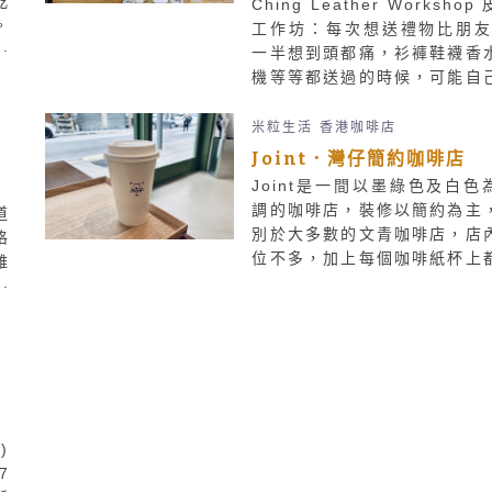
乾
Ching Leather Workshop
大
。
工作坊：每次想送禮物比朋友
沙
一半想到頭都痛，衫褲鞋襪香
超
機等等都送過的時候，可能自
挑
手整的禮物顯得更為特別及無
日
位於荔枝角的Ching Leath
米粒生活
香港咖啡店
d
Workshop是一家主張全人手
Joint．灣仔簡約咖啡店
客
而不採用機器的皮革工作室，
Joint是一間以墨綠色及白色
DIY紙樣及材料都是全人手剪
調的咖啡店，裝修以簡約為主
道
可謂用心製作。
別於大多數的文青咖啡店，店
格
位不多，加上每個咖啡紙杯上
雖
女店員即興親手畫的小圖案，
o
貼心。
族
酒
)
7