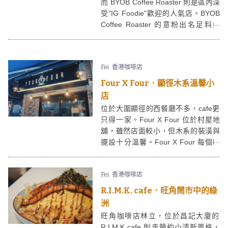
而 BYOB Coffee Roaster 則是區內深
受"IG Foodie"歡迎的人氣店。BYOB
Coffee Roaster 的意粉出名足料好
味，環境又夠寬敞，CP值十分高！
Fei
香港咖啡店
Four X Four．顯徑木系溫馨小
店
位於大圍顯徑的西餐廳不多，cafe更
只得一家。Four X Four 位於村屋地
舖，雖然店面較小，但木系的裝潢與
擺設十分溫馨。Four X Four 每個時
段都有不同menu，餐點不時都會轉
變，選擇足夠滿足不同喜好的人士！
Fei
香港咖啡店
R.I.M.K. cafe．旺角鬧市中的綠
洲
旺角咖啡店林立，位於昌記大廈的
R.I.M.K cafe 則走簡約小清新風格，