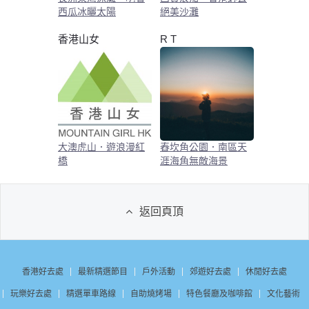
西瓜冰曬太陽
絕美沙灘
香港山女
R T
大澳虎山．遊浪漫紅
舂坎角公園．南區天
橋
涯海角無敵海景
返回頁頂
香港好去處
最新精選節目
戶外活動
郊遊好去處
休閒好去處
玩樂好去處
精選單車路線
自助燒烤場
特色餐廳及咖啡館
文化藝術