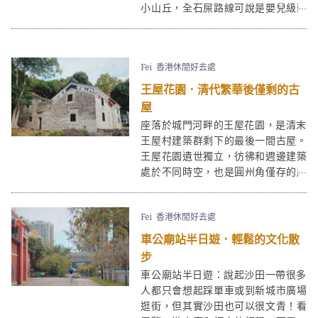
小山丘，全石屎路線可說是嬰兒級難
度，到圓洲角公園行山更只需十分鐘
便能登頂，適合即興短遊！
Fei
香港休閒好去處
王屋花園．清代繁華後僅剩的古
屋
座落於城門河畔的王屋花園，是清末
王屋村建築群剩下的最後一間古屋。
王屋花園遺世獨立，彷彿和週邊建築
處於不同時空，也是圓州角僅存的歷
史地標。
Fei
香港休閒好去處
車公廟站半日遊．輕鬆的文化散
步
車公廟站半日遊：說起沙田一帶很多
人都只會想起踩單車或到新城市廣場
逛街，但其實沙田也可以很文青！看