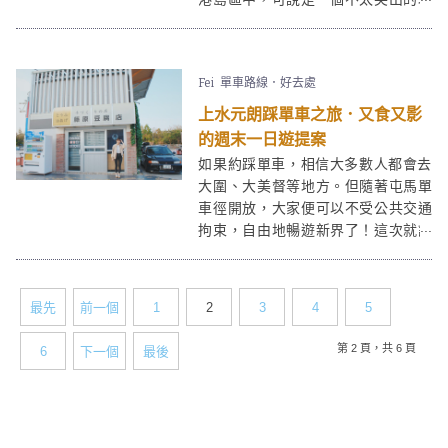
方。但正因如此，北角亦是一個可以
讓人悠閒地感受香港各面地道特色的
好地方。此趟北角悠閒半日遊路線會
Fei
單車路線．好去處
先到cafe嘆個tea，再到春秧街及北角
海濱街拍，並以
紅香爐峰
觀日落為終
上水元朗踩單車之旅．又食又影
站。
的週末一日遊提案
如果約踩單車，相信大多數人都會去
大圍、大美督等地方。但隨著屯馬單
車徑開放，大家便可以不受公共交通
拘束，自由地暢遊新界了！這次就讓
筆者介紹一下上水元朗段的打卡及美
食景點，給大家一個悠閒又健康的週
末提案吧！
最先
前一個
1
2
3
4
5
第 2 頁，共 6 頁
6
下一個
最後