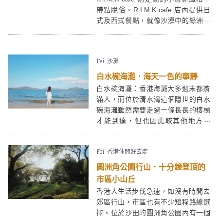
帶點脫俗。R.I.M.K cafe 店內提供日
式及西式餐點，就像沙漠中的綠洲一
般，讓人歇息與品嚐美食。R.I.M.K
cafe 有不少餐點都有海鮮──大蝦、蜆
肉、三文魚，喜歡海鮮的朋友們有福
Fei
沙灘
了，必試其招牌名古屋蒲燒饅魚蛋包
意大利飯！
白水碗海灘．海天一色的寧靜
白水碗海灘：香港海灘大多週末都擠
滿人，而位於清水灣這個隱世的白水
碗海灘雖然需要走過一條長長的樓梯
才能到達，但也因此較其他地方寧
靜，可以和好友在白水碗海灘舒適地
享受一個海天一色的午後。
Fei
香港休閒好去處
圓洲角公園行山．十分鐘登頂的
市區小山丘
香港人生活步伐急速，如沒有時間去
郊區行山，市區也有不少短程路線選
擇。位於沙田的圓洲角公園內有一個