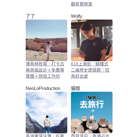
觀星露營車
了了
Wolfy
薄鳧林牧場．打卡古
618上海街．騎樓式
典英倫設計＋免費導
二級歴史建築群｜旺
賞團＋烘焙工作坊
角好去處
NeoLoProduction
貓姐
長洲東灣泳灘．吃著
西貢浪茄．香港必去