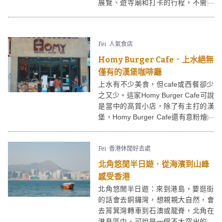
展覽、遊寺廟和打卡的行程，不需搭
車，只要一條散步路線便能滿足──一
起跟著這條路線，在車公廟週邊來個
輕鬆的半日遊吧！
Fei
人氣食店
Homy Burger Cafe．上水絕無
僅有的漢堡咖啡廳
上水有不少美食，但cafe或西餐卻少
之又少。這家Homy Burger Cafe可說
是當中的高質小店，除了有主打的漢
堡，Homy Burger Cafe還有意粉燴飯
等餐點，選擇十分多！
Fei
香港休閒好去處
北角悠閒半日遊．從海濱到山峰
感受香港
北角悠閒半日遊：來到港島，要逛街
的話會去銅鑼灣，想親親大自然，會
去筲箕灣轉車到石澳或龍脊，北角在
港島區中，可說是一個不太突出的地