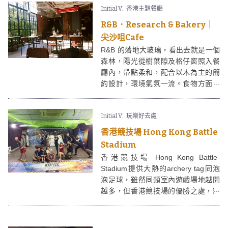
Initial V.
香港主題餐廳
R&B．Research & Bakery｜
尖沙咀Cafe
R&B 的落地大玻璃，看出去就是一個
森林，陽光從樹葉隙及格仔窗照入餐
廳內，帶點柔和，配合以木為主的簡
約設計，環境氣氛一流。食物方面，
必試R&B的芝士燒粟米。
Initial V.
玩樂好去處
香港競技場 Hong Kong Battle
Stadium
香港競技場 Hong Kong Battle
Stadium提供大熱的archery tag同泡
泡足球，雖然同類室內遊戲場地越開
越多，但香港競技場的優勝之處，就
是一個地方，同時玩到不同競技遊
戲，最啱貪玩的香港人。香港競技場
亦提供很全面的包場服務，無論一班