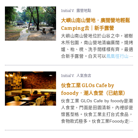
美味的蛋糕、甜品。
Initial V.
露營地點
大嶼山南山營地．廣闊營地輕鬆
Camping去｜新手露營
大嶼山南山營地位於山谷之中，被樹
木所包圍，南山營地清幽廣闊，燒烤
爐、枱、櫈、洗手間樣樣有齊，最適
合新手露營。白天可以
鳳凰徑行山
、
入夜BBQ吃大餐，再夜啲campfire ＋
觀星，第二天晨早起來，煮飯仔吃早
Initial V.
人氣食店
餐。
伙食工業 GLOs Cafe by
fooody．潮人食堂（已結業）
伙食工業 GLOs Cafe by fooody是潮
人食堂，門面是田園清新，內裡卻是
懷舊型格。伙食工業主打台式食品，
食物款式極多。伙食工業Fooody走型
格路線，除了是間餐廳外，亦是一個
表演、展覽場地；Fooody經常會舉行