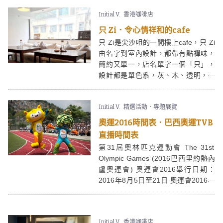
音樂會，亦舉辦過市集，難怪伙食工
Initial V.
香港咖啡店
業在短短時間，已為型人、文青及台
迷所喜愛。
只 Zi．令心情祥和的cafe
只 Zi是尖沙咀的一間樓上cafe，只 Zi
由名字到室內設計，都帶有點襌味，
簡約又單一，店名單字一個「只」，
設計都是單色系，灰、木、透明，在
只 Zi坐一會，人都會變得祥和啲。
Initial V.
精選活動．專題展覽
奧運2016時間表．巴西奧運TVB
直播時間表
第31屆奧林匹克運動會 The 31st
Olympic Games (2016巴西里約熱內
盧奧運會) 奧運會2016舉行日期：
2016年8月5日至21日 奧運會2016舉
辦地點：巴西里約熱內盧 (Rio de
Janeiro) 奧運2016時間表經已推出，
請密切留意Get Ready稍後將不時更
Initial V.
香港咖啡店