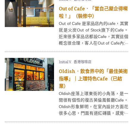
新的奧運2016 TVB直播時間表(香港
時間)。奧運2016將於2016年8月5日
Out of Cafe．「當自己屋企得㗎
至21日舉行。2016年奧林匹克運動會
啦！」（裝修中）
Olympic Games 2016的主辦城市為
Out of Cafe 是家品店內的cafe，其實
巴西里約熱內盧。TVB翡翠台已獲得
就是火炭Out of Stock旗下的Cafe。
2016巴西奧運賽事的獨家直播權，並
近來很多家品店都設Cafe，其實這個
將會播放過千小時的奧運賽事，包括
概念很合理，客人在Out of Cafe內悠
奧運項目賽事直播及精華重溫。
閒歎杯香濃咖啡，吃件蛋糕，聽下音
樂，享受一下「家的感覺」，自自然
Initial V.
香港咖啡店
然就想將這個家買回家啦﹗
Oldish．飲食界中的「最佳美術
指導」｜上環特色Cafe（已結
業）
Oldish座落上環東街的小角落，是一
間很有個性的復古英倫風餐廳Cafe。
Oldish形象鮮明，在室內設計方面花
很多心思，門面有道紅磚牆，感覺很
raw，坐在Oldish門口的長櫈，不用擺
pose也形成一張完美的圖畫，飲食界
中的「最佳美術指導獎」非佢莫屬。