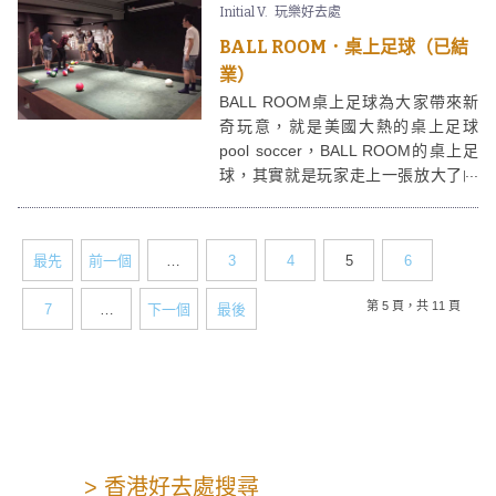
Initial V.
玩樂好去處
朋友開party或公司搞team building都
好適合。
BALL ROOM．桌上足球（已結
業）
BALL ROOM桌上足球為大家帶來新
奇玩意，就是美國大熱的桌上足球
pool soccer，BALL ROOM的桌上足
球，其實就是玩家走上一張放大了的
波枱上，用腳玩桌球。無論你踢波有
幾叻，有或者你係奧蘇利雲或梅菲，
桌上足球都應該會考起你。
最先
前一個
…
3
4
5
6
第 5 頁，共 11 頁
7
…
下一個
最後
> 香港好去處搜尋