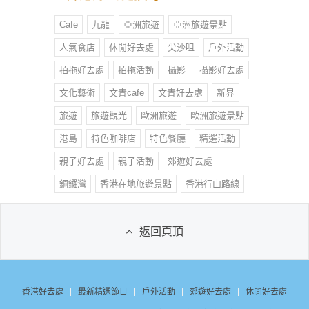
Cafe
九龍
亞洲旅遊
亞洲旅遊景點
人氣食店
休閒好去處
尖沙咀
戶外活動
拍拖好去處
拍拖活動
攝影
攝影好去處
文化藝術
文青cafe
文青好去處
新界
旅遊
旅遊觀光
歐洲旅遊
歐洲旅遊景點
港島
特色咖啡店
特色餐廳
精選活動
親子好去處
親子活動
郊遊好去處
銅鑼灣
香港在地旅遊景點
香港行山路線
返回頁頂
香港好去處
最新精選節目
戶外活動
郊遊好去處
休閒好去處