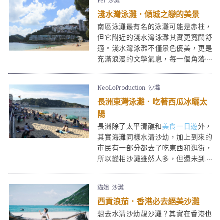
Fei
沙灘
看到大澳另一角度的美。這裡真是個
淺水灣泳灘．傾城之戀的美景
合家歡好地方！
南區泳灘最有名的泳灘可能是赤柱，
但它附近的淺水灣泳灘其實更寬闊舒
適。淺水灣泳灘不僅景色優美，更是
充滿浪漫的文學氣息，每一個角落都
有它獨特的故事！
NeoLoProduction
沙灘
長洲東灣泳灘．吃著西瓜冰曬太
陽
長洲除了太平清醮和
美食一日遊
外，
其實海灘同樣水清沙幼，加上到來的
市民有一部分都去了吃東西和逛街，
所以變相沙灘雖然人多，但還未到水
洩不通的地步，香港人不妨預留一天
入來長洲，放下長洲的大大粒魚蛋，
貓姐
沙灘
去買條透心涼的西瓜冰，然後到東灣
西貢浪茄．香港必去絕美沙灘
泳灘享受陽光與海灘吧！
想去水清沙幼靚沙灘？其實在香港也