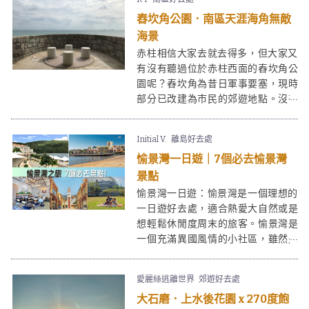
舂坎角公園．南區天涯海角無敵
海景
赤柱相信大家去就去得多，但大家又
有沒有聽過位於赤柱西面的舂坎角公
園呢？舂坎角為昔日軍事要塞，現時
部分已改建為市民的郊遊地點。沒有
赤柱市集的繁華熱鬧，舂坎角勝在環
境清幽少人，情侶好友們來談談心過
Initial V.
離島好去處
一日半日就最適合不過啦！
愉景灣一日遊｜7個必去愉景灣
景點
愉景灣一日遊：愉景灣是一個理想的
一日遊好去處，適合熱愛大自然或是
想輕鬆休閒度周末的旅客。愉景灣是
一個充滿異國風情的小社區，雖然是
慢活，但也是吃喝玩樂的集中地。周
末遠離繁囂，乘船到達愉景灣，不用
愛麗絲逃離世界
郊遊好去處
攀山涉水，卻有山有水有靚景有多國
大石磨．上水後花園 x 270度飽
美食。在廣闊的愉景灣廣場不時也會