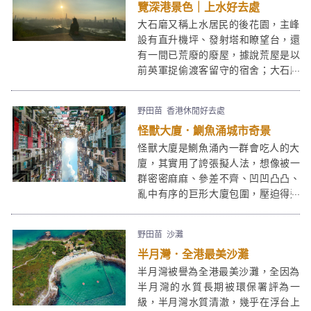
舉辦愉景灣市集，熱鬧非常。愉景灣
覽深港景色｜上水好去處
一日遊更不少得美麗的大白灣沙灘。
大石磨又稱上水居民的後花園，主峰
情侶來愉景灣一日遊是浪漫的，一家
設有直升機坪、發射塔和瞭望台，還
人來是溫馨的，朋友來是多姿多采
有一間已荒廢的廢屋，據說荒屋是以
的。以下介紹7個愉景灣一日遊必去景
前英軍捉偷渡客留守的宿舍；大石磨
點。
高186公尺，山上景色開揚，從羅太
豆花附近的軍車路入口向上走，只需
野田苗
香港休閒好去處
30分鐘便能到達，大石磨同時是拍攝
怪獸大廈．鰂魚涌城市奇景
日落和夜景的好去處。
怪獸大廈是鰂魚涌內一群會吃人的大
廈，其實用了誇張擬人法，想像被一
群密密麻麻、參差不齊、凹凹凸凸、
亂中有序的巨形大廈包圍，壓迫得透
不過氣，像被怪獸吞噬，抬頭望上
去，既震撼又有點頭暈眼花。這群怪
野田苗
沙灘
獸大廈Monster Buildings早已聞名國
半月灣．全港最美沙灘
際，很多遊客前來一暏這個香港獨有
的鬧市奇景，當然也是攝影好去處。
半月灣被譽為全港最美沙灘，全因為
半月灣的水質長期被環保署評為一
級，半月灣水質清澈，幾乎在浮台上