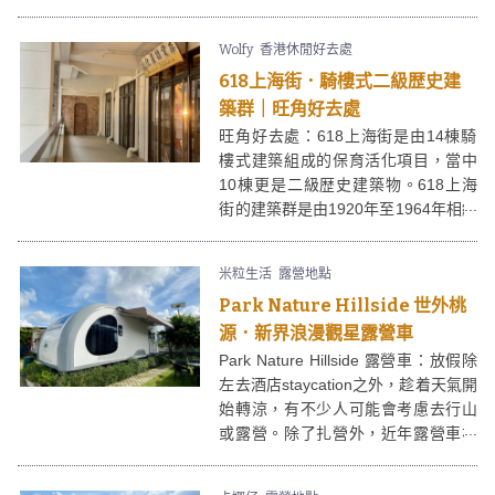
「港版天使之路」之稱的長索島，途
中的海灘上更有鞦韆讓大家打卡。
Wolfy
香港休閒好去處
618上海街．騎樓式二級歴史建
築群｜旺角好去處
旺角好去處：618上海街是由14棟騎
樓式建築組成的保育活化項目，當中
10棟更是二級歴史建築物。618上海
街的建築群是由1920年至1964年相繼
落成，從騎樓式建築可見當時上居下
鋪的生活模式，讓人於旺角鬧市中找
米粒生活
露營地點
回戰前的歷史痕跡。
Park Nature Hillside 世外桃
源．新界浪漫觀星露營車
Park Nature Hillside 露營車：放假除
左去酒店staycation之外，趁着天氣開
始轉涼，有不少人可能會考慮去行山
或露營。除了扎營外，近年露營車亦
是一個不錯的選擇，適合一班既想遠
離繁囂，但又怕熱怕蚊蟲的朋友。