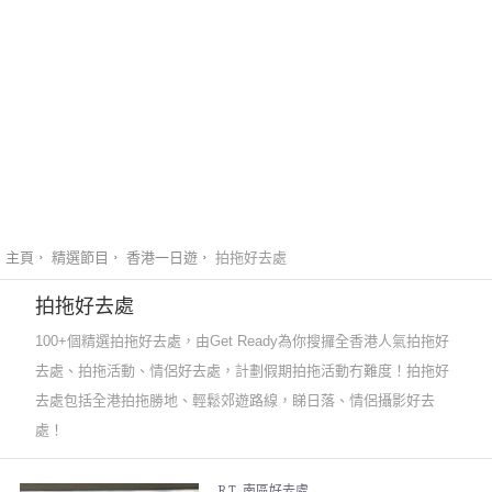
主頁
精選節目
香港一日遊
拍拖好去處
拍拖好去處
100+個精選拍拖好去處，由Get Ready為你搜攞全香港人氣拍拖好
去處、拍拖活動、情侶好去處，計劃假期拍拖活動冇難度！拍拖好
去處包括全港拍拖勝地、輕鬆郊遊路線，睇日落、情侶攝影好去
處！
R T
南區好去處