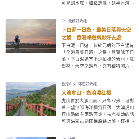
可見到水底。加點想像，到半月灣就
似到了布吉或峇里島度假一樣呢！
Fei
元朗好去處
下白泥一日遊．最美日落與天空
之鏡｜香港郊遊攝影好去處
下白泥一日遊：位於元朗的下白泥有
「全港最美日落」之稱，其實除了日
落，下白泥還有不少拍攝的素材，紅
樹林、天空之鏡外，亦有獨特的六角
形岩柱地貌等也是打卡熱點。這些特
質亦令下白泥成為受一眾攝影愛好者
香港山女
郊遊好去處
拍日落的熱選景點。而在下白泥旁邊
大澳虎山．遊浪漫紅橋
的鴨仔坑士多，裝修也是心思十足，
在這裏渡過一個黃昏絕對是「目不瑕
虎山位於大澳西面，只高77米，可對
給」！
着一望無際海洋細賞日落。大澳虎山
行山路線有兩路可走，扶老攜幼的話
可選洪聖古廟樓梯原路上落，樓梯鋪
得很好十分易走；想增加難度的話可
選由狗伸地小路登上，走點泥路又可