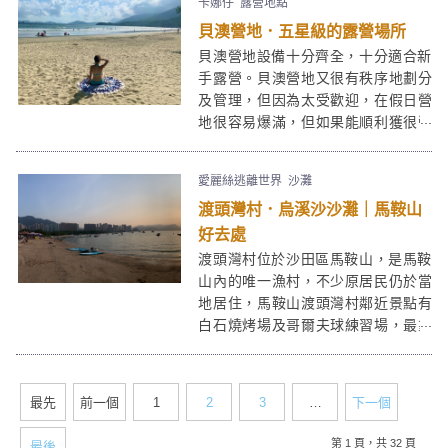
卡娜仔
露營地點
Park Nature Hillside 世外桃源位於新
貝澳營地．五星級的露營場所
界北區打鼓嶺，附近一帶都是山區及
少量民居，勝在環境清幽，讓你可暫
貝澳營地設備十分齊全，十分適合新
時放下煩惱，好好享受一下大自然的
手露營。貝澳營地又很有秩序地劃分
寧靜。
及管理，但因為太受歡迎，在假日營
地很容易爆滿，但如果能順利獲很營
位的話，便可以享受水清沙幼的貝澳
泳灘景觀，還可以摸硯及玩各式各樣
愛麗絲逃離世界
沙灘
的水上活動，也可以在貝澳營地燒烤
渡頭灣村．烏溪沙沙灘｜馬鞍山
場BBQ，傍晚更可欣賞美麗的日落！
好去處
渡頭灣村位於沙田區馬鞍山，是馬鞍
山內的唯一漁村，不少原居民仍於當
地居住，馬鞍山渡頭灣村鄰近景點有
白石燒烤場及哥爾夫球練習場，最靠
近的地鐵站為烏溪沙站。大部份居民
都為退休漁民，前舖後居，設置士多
售買飲品予前來遊玩的遊人。
最先
前一個
1
2
3
…
下一個
第 1 頁，共 32 頁
最後