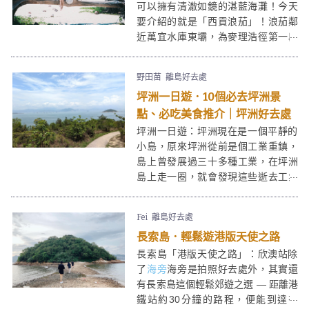
可以擁有清澈如鏡的湛藍海灘！今天
要介紹的就是「西貢浪茄」！浪茄鄰
近萬宜水庫東壩，為麥理浩徑第一段
途經，屬於西貢東郊野公園的一部
分。在浪茄除了沙灘玩水外，這邊也
野田苗
離島好去處
可以露營的。
坪洲一日遊．10個必去坪洲景
點、必吃美食推介｜坪洲好去處
坪洲一日遊：坪洲現在是一個平靜的
小島，原來坪洲從前是個工業重鎮，
島上曾發展過三十多種工業，在坪洲
島上走一圈，就會發現這些逝去工業
的遺址。來坪洲一日遊除了尋幽探秘
外，亦可以上山走走看美景，或在坪
Fei
離島好去處
洲街上閒逛特色小店及老店。
長索島．輕鬆遊港版天使之路
長索島「港版天使之路」：欣澳站除
了
海旁
海旁是拍照好去處外，其實還
有長索島這個輕鬆郊遊之選 — 距離港
鐵站約30分鐘的路程，便能到達有