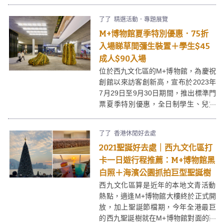
及香港夜繽紛魅力！位於西九文化區
的M＋博物館亦會在開幕兩周年當日
了了
精選活動．專題展覽
（11月12日）免費開放！
M+博物館夏季特別優惠．75折
入場睇草間彌生裝置＋學生$45
成人$90入場
位於西九文化區的M+博物館，為慶祝
創館以來訪客創新高，宣布於2023年
7月29日至9月30日期間，推出標準門
票夏季特別優惠，全日制學生、兒童
及長者等特惠人士以$45就可以入場
參觀，成人正價都減至$90，一百蚊
了了
香港休閒好去處
都唔使就可以睇到草間彌生、同大量
2021聖誕好去處｜西九文化區打
珍貴嘅視覺藝術作品，呢個暑期快啲
mark實啦！
卡一日遊行程推薦：M+博物館黑
白照＋海濱公園抓拍巨型聖誕樹
西九文化區算是近年的本地文青活動
熱點，適逢M+博物館大樓終於正式開
放，加上聖誕節檔期，今年全港最巨
的西九聖誕樹就在M+博物館對面的西