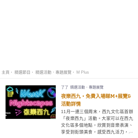
主頁
精選節目
精選活動．專題展覽
M Plus
了了
精選活動．專題展覽
夜樂西九・免費入場睇M+展覽&
活動詳情
11月一連三個周末，西九文化區首辦
「夜樂西九」活動。大家可以在西九
文化區多個地點，欣賞到音樂表演、
享受到街頭美食，感受西九活力，以