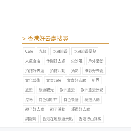
九文化藝術公園，編排一日行程到西
九文化區「打打卡」絕對是聖誕好去
處的推薦之選！
> 香港好去處搜尋
Cafe
九龍
亞洲旅遊
亞洲旅遊景點
人氣食店
休閒好去處
尖沙咀
戶外活動
拍拖好去處
拍拖活動
攝影
攝影好去處
文化藝術
文青cafe
文青好去處
新界
旅遊
旅遊觀光
歐洲旅遊
歐洲旅遊景點
港島
特色咖啡店
特色餐廳
精選活動
親子好去處
親子活動
郊遊好去處
銅鑼灣
香港在地旅遊景點
香港行山路線