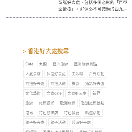
聖誕好去處，包括多個必影的「巨型
聖誕樹」，好像必不可錯過的西九文
化區20米高全港最巨型聖誕樹！2022
聖誕好去處還有時下大熱的「沉浸
式」聖誕光影體驗亦會在太古城中心
呈現！另外還有沙田中央公園的夢幻
紫色燈海，同樣吸睛，絕對可以為你
們的留下至「呃like」的聖誕打卡照
> 香港好去處搜尋
片！
Cafe
九龍
亞洲旅遊
亞洲旅遊景點
人氣食店
休閒好去處
尖沙咀
戶外活動
拍拖好去處
拍拖活動
攝影
攝影好去處
文化藝術
文青cafe
文青好去處
新界
旅遊
旅遊觀光
歐洲旅遊
歐洲旅遊景點
港島
特色咖啡店
特色餐廳
精選活動
親子好去處
親子活動
郊遊好去處