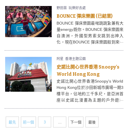
活動。
野田苗
玩樂好去處
BOUNCE 彈床樂園 (已結業)
BOUNCE 彈床樂園最啱跳跳紮兼有大
量energy既你。BOUNCE 彈床樂園來
自澳洲，外國型男索女跳到出神入
化，現在BOUNCE 彈床樂園殺到來香
港，為大家帶來呢項人人啱玩、唔怕
曬，好玩又夠cool的運動。配合強勁
阿星
香港主題公園
的音樂節拍，真係越jump越high！
史諾比開心世界香港 Snoopy's
World Hong Kong
史諾比開心世界香港Snoopy's World
Hong Kong位於沙田新城市廣場一期3
樓平台，佔地約三千多尺，是亞洲首
座以史諾比漫畫為主題的戶外遊樂
場。雖然附近有不少高樓大廈，但無
阻史諾比開心世界成為一家大細
Shopping後的好去處！
最先
前一個
3
…
下一個
最後