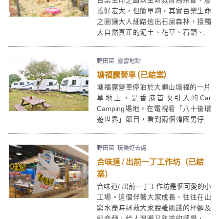
百樂生命之園以生命教育為宗旨，意
義好宏大，但簡單啲，其實百樂生命
之園讓大人細路逃出石屎森林，接觸
大自然真正的泥土、花草、石頭、木
材、動物，已經是身心健康的活動。
但百樂生命之園現只接待50人或以上
野田苗
露營地點
的團體。
塘福露營車 (已結業)
塘福露營車停泊於大嶼山塘福的一片
草地上，是香港首次引入的Car
Camping場地。在電視看「八十後環
遊世界」節目，看到兩個韓國男仔在
美國潮玩Car Camping，現在終於可
以在香港體驗到這項新玩意，雖然說
野田苗
玩樂好去處
是Camping，但是塘福露營車設備齊
合味道 / 出前一丁工作坊（已結
全又舒適，最適合想體驗「人在野」
樂趣，但又怕辛苦的香港人。
業）
合味道/ 出前一丁工作坊是個可愛的小
工場。這個伴著大家成長、往往在山
窮水盡時拯救大家脫離肌餓的杯麵及
即食麵，給人溫暖又熟識的感覺，現