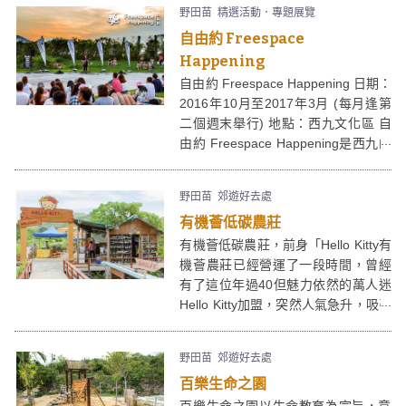
野田苗
精選活動．專題展覽
自由約 Freespace
Happening
自由約 Freespace Happening 日期：
2016年10月至2017年3月 (每月逢第
二個週末舉行) 地點：西九文化區 自
由約 Freespace Happening是西九的
一個免費戶外活動，呢個活動有幾個
重點，1)免費；2)自由，今時今日香
野田苗
郊遊好去處
港，除了「自由行」之外，都無咩係
有機薈低碳農莊
自由架啦，自由約帶給年青人少少自
由的空間，盡情唱歌、跳舞、踩板、
有機薈低碳農莊，前身「Hello Kitty有
踢波、瞓草地；3)西九，傳說中的文
機薈農莊已經營運了一段時間，曾經
化區，香港人俾俾面啦！
有了這位年過40但魅力依然的萬人迷
Hello Kitty加盟，突然人氣急升，吸引
大人小朋友及怕曬怕辛苦的女士們一
起來go green。有機薈低碳農莊分為
野田苗
郊遊好去處
五個區：農地、羊舍、燒烤場、商店
百樂生命之園
及Café。每個角落都有Hello Kitty的蹤
影。