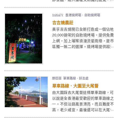
在合味道/ 出前一丁工作坊讓大家製造
個人化My Cup Noodles，客人可親身
Initial V.
香港燒烤場．自助燒烤場
參與包裝、挑選味道配料、製麵(出前
吉吉燒農莊
一丁)等每個工序，完成品可送給摯愛
親朋，但更建議大家自己吃掉，因為
美孚吉吉燒現已全新打造成一個佔地
這將會是你吃過最合味道的杯麵/即食
20,000餘呎的自助燒烤場，提供免費
麵。
上網，加上璀璨浪漫流星雨燈，是市
區獨一無二的選擇。燒烤場提供超過
三十種不同風格、口味各異之多元化
之美食。知己共聚、家人共享，齊齊
玩樂吃喝，必然樂而忘返。
野田苗
單車路線．好去處
單車路線．大圍至大尾督
由大圍踩去大尾督這條單車路線，可
以說是全香港最受歡迎的單車路線之
一。不但沿路風景漂亮，而且難度不
高，老少咸宜，最後還可以在大尾督
享燒烤樂，是一個超好的週末一日遊