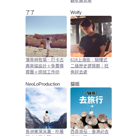
觀星露營車
了了
Wolfy
薄鳧林牧場．打卡古
618上海街．騎樓式
典英倫設計＋免費導
二級歴史建築群｜旺
賞團＋烘焙工作坊
角好去處
NeoLoProduction
貓姐
長洲東灣泳灘．吃著
西貢浪茄．香港必去