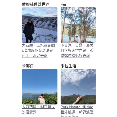
愛麗絲逃離世界
Fei
大石磨．上水後花園
下白泥一日遊．最美
x 270度飽覽深港景
日落與天空之鏡｜香
色｜上水好去處
港郊遊攝影好去處
卡娜仔
米粒生活
大浪西灣．躺在隱世
Park Nature Hillside
沙灘露營
世外桃源．新界浪漫