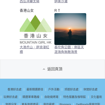
西瓜冰曬太陽
絕美沙灘
香港山女
R T
大澳虎山．遊浪漫紅
舂坎角公園．南區天
橋
涯海角無敵海景
返回頁頂
香港好去處
最新精選節目
戶外活動
郊遊好去處
休閒好去處
玩樂好去處
精選單車路線
自助燒烤場
特色餐廳及咖啡館
文化藝術
旅遊分享
更多旅遊資訊
我的最愛
Bloggers
GetReady使用守則