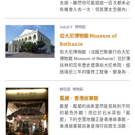
去過。雖然你可能經過一百次都未必
有機會入去一次，但其實太空館內的
天幕電影偶爾看看也是不錯的。雖然
不能同現在高科技的IMAX 3D立體電
Initial V.
博物館
影相提並論，但在一個圓拱型的投射
伯大尼博物館 Museum of
螢幕上看電影也有另一番體驗，尤其
以太空為主題的電影更覺吸引。
Bethanie
伯大尼博物館（法國巴黎銀行伯大尼
博物館 Museum of Bethanie）位於薄
扶林的百年歷史建築伯大尼修院，經
過接近三年的復修工程後，變身為香
港演藝學院古蹟校園。伯大尼現成為
香港演藝學院轄下電影電視學院的新
野田苗
博物館
校舍，有兩個表演場所、展覽廳、小
藍屋．香港故事館
教堂以及博物館。
藍屋 - 藍屋的由來當然是其與別不同
的藍色外觀！而位於石水渠街「藍
屋」下的空置地舖正是香港故事館。
香港故事館前身是灣仔民間生活館，
為聖雅各福群會開辦的非政府民間博