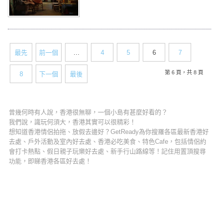
物館。灣仔的重建項目不斷，眼見存
在多時的灣仔地道生活文化都因街坊
的遷移而逐漸消失，志願團體及灣仔
居民為了保育社區獨有文化，就在石
水渠街「藍屋」下的空置地舖，開設
最先
前一個
…
4
5
6
7
了灣仔民間生活館，讓大眾能細味傳
統民間的生活點滴。
第 6 頁，共 8 頁
8
下一個
最後
曾幾何時有人說，香港很無聊，一個小島有甚麼好看的？
我們說，識玩何須大，香港其實可以很精彩！
想知道香港情侶拍拖、放假去邊好？GetReady為你搜羅各區最新香港好
去處、戶外活動及室內好去處、香港必吃美食、特色Cafe，包括情侶約
會打卡熱點、假日親子玩樂好去處、新手行山路線等！記住用置頂搜尋
功能，即睇香港各區好去處！