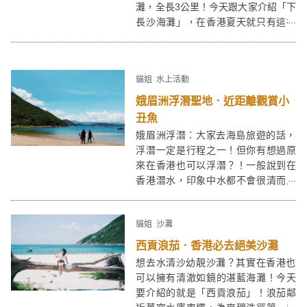
灘，全長3公里！今天跟大家介紹「下
長沙海灘」，在香港夏天就只有這裡
有浪，所以大家來到一定會看到很多
滑浪人士，但你對滑浪沒興趣也沒關
系，因為「下長沙海灘」有很多不同
貓姐
水上活動
類型的水上活動、海邊餐廳、星空露
營車Glamping、BBQ⋯⋯超適合大家
娥眉洲浮潛聖地．近距離觀賞小
來渡假！
丑魚
娥眉洲浮潛：大家去海島旅遊的話，
浮潛一定是行程之一！但你有想過原
來在香港也可以浮潛？！一般說到在
香港潛水，印象中水都不會很清而且
也沒什麼東西看到。但其實如果地點
選對還有天氣好的話，「娥眉洲」可
貓姐
沙灘
以看到小丑魚、水母、珊瑚......絕對
是香港的浮潛聖地！
西貢浪茄．香港必去絕美沙灘
想去水清沙幼靚沙灘？其實在香港也
可以擁有清澈如鏡的湛藍海灘！今天
要介紹的就是「西貢浪茄」！浪茄鄰