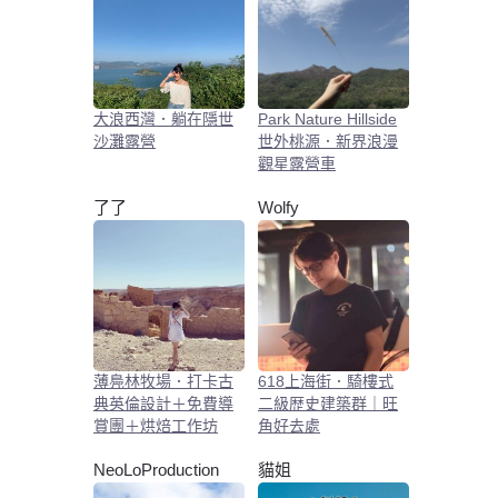
大浪西灣．躺在隱世
Park Nature Hillside
沙灘露營
世外桃源．新界浪漫
觀星露營車
了了
Wolfy
薄鳧林牧場．打卡古
618上海街．騎樓式
典英倫設計＋免費導
二級歴史建築群｜旺
賞團＋烘焙工作坊
角好去處
NeoLoProduction
貓姐