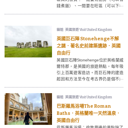
錢煮飯）、一間要在旺區（可以下樓
就購物）上一篇介紹過有廚房的
「Cromwell Serviced Apartment」服
務式公寓酒店
，這篇就要介紹在倫敦
貓姐
英國旅遊 Visit United Kingdom
牛津街的「The Z Hotel - Tottenham
Court Road」血拚行程必住酒店！
英國巨石陣 Stonehenge不解
之謎．著名史前建築遺跡．英國
自由行
英國巨石陣Stonehenge位於英格蘭威
爾特郡，是英國的旅遊熱點，每年吸
引上百萬遊客造訪。而巨石陣的建造
起因和方法至今在考古界仍是個不解
之謎！
貓姐
英國旅遊 Visit United Kingdom
巴斯羅馬浴場The Roman
Baths．英格蘭唯一天然溫泉．
英國自由行
巴斯羅馬浴場：倫敦周邊的景點除了