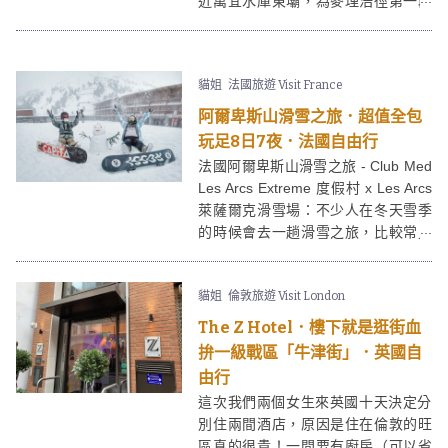
近萬宜水庫東壩，為麥理浩徑第一段
途經，屬於西貢東郊野公園的一部
分。在浪茄除了沙灘玩水外，這邊也
可以露營的。
貓姐
法國旅遊 Visit France
阿爾卑斯山滑雪之旅．超值全包
玩足8日7夜．法國自由行
法國阿爾卑斯山滑雪之旅 - Club Med
Les Arcs Extreme 度假村 x Les Arcs
萊薩爾克滑雪場：不少人在冬天雪季
的時候會去一趟滑雪之旅，比較常見
都是去日本和韓國，但其實歐洲也有
不少滑雪聖地，而且價格其實跟去北
貓姐
倫敦旅遊 Visit London
海道相差不遠～ 好像我這次去法國滑
雪全部洗費加機票只需港幣
The Z Hotel．樓下就是逛街血
$18,000，如果在淡季/提早預訂相信
拚一級戰區「牛津街」．英國自
價錢會更便宜。想知道更多關於這次
由行
法國滑雪之旅就繼續看吧！
這次我們兩個女生來英國十天決定分
別住兩間酒店，原因是住在倫敦的旺
區真的很貴！一間要有廚房（可以省