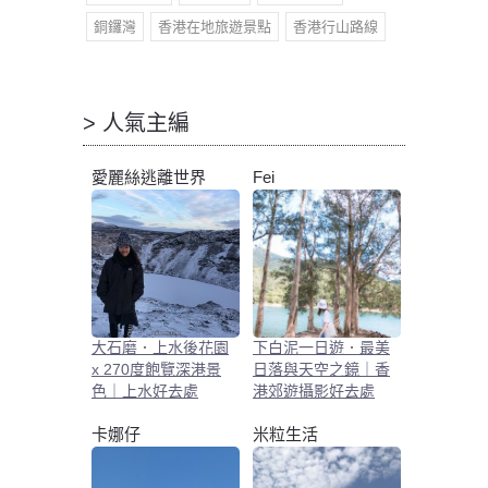
銅鑼灣
香港在地旅遊景點
香港行山路線
> 人氣主編
愛麗絲逃離世界
Fei
大石磨．上水後花園
下白泥一日遊．最美
x 270度飽覽深港景
日落與天空之鏡｜香
色｜上水好去處
港郊遊攝影好去處
卡娜仔
米粒生活