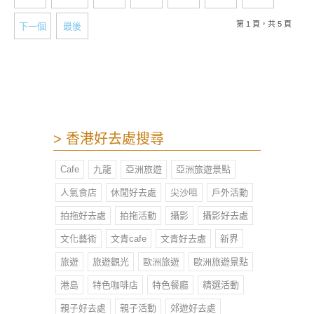
$790，另外還有其他更便宜的房型！
第 1 頁，共 5 頁
下一個
最後
> 香港好去處搜尋
Cafe
九龍
亞洲旅遊
亞洲旅遊景點
人氣食店
休閒好去處
尖沙咀
戶外活動
拍拖好去處
拍拖活動
攝影
攝影好去處
文化藝術
文青cafe
文青好去處
新界
旅遊
旅遊觀光
歐洲旅遊
歐洲旅遊景點
港島
特色咖啡店
特色餐廳
精選活動
親子好去處
親子活動
郊遊好去處