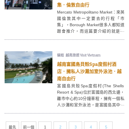
近地鐵而且附近有大型超市～
集．倫敦自由行
Mercato Metropolitano Market：來英
國倫敦其中一定要去的行程「市
集」，Borough Market很多人都知道
跟會推介，而這篇要介紹的就是在
Borough Market附近的「Mercato
Metropolitano market」這個市集最大
的優點是晚上開到11點，而且連週末
貓姐
越南旅遊 Visit Vietnam
都有開！很多美食、手工啤酒，晚上
來氣氛超好超chill。
越南富國島貝殼Spa度假村酒
店．擁私人沙灘加室外泳池．越
南自由行
富國島貝殼Spa度假村(The Shells
Resort & Spa)位於富國島的西北邊，
離市中心約10分鐘車程，擁有一個私
人沙灘和室外泳池，是富國島其中一
個較知名及具人氣的酒店。富國島貝
殼Spa度假村酒店環境也超級美，海
景頂級豪華房一晚房價也才港幣
最先
前一個
1
2
3
4
5