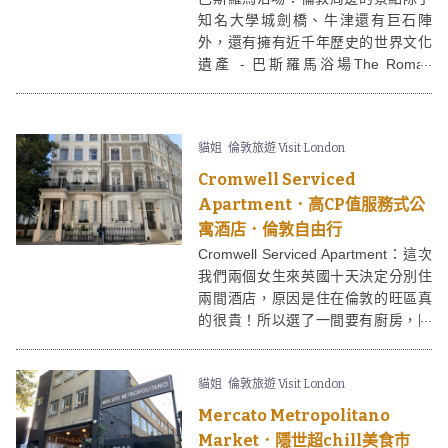
知名大學城劍橋、牛津還有巨石陣
外，還有擁有近千年歷史的世界文化
遺產 - 巴斯羅馬浴場The Roman
Baths。巴斯羅馬浴場更是英格蘭唯一
的天然溫泉，每年吸引百萬遊客造
訪！
貓姐
倫敦旅遊 Visit London
Cromwell Serviced
Apartment．高CP值服務式公
寓酒店．倫敦自由行
Cromwell Serviced Apartment：這次
我們兩個女生來英國十天決定分別住
兩間酒店，原因是住在倫敦的旺區真
的很貴！所以選了一間要有廚房，因
為可以省錢煮飯；另一間則要在旺
區，方便可以下樓就購物。這篇會先
貓姐
倫敦旅遊 Visit London
介紹有廚房的「Cromwell Serviced
Apartment」服務式公寓酒店，我蠻
Mercato Metropolitano
推薦給大家！因為它地理位子不錯，
Market．隱世超chill美食市