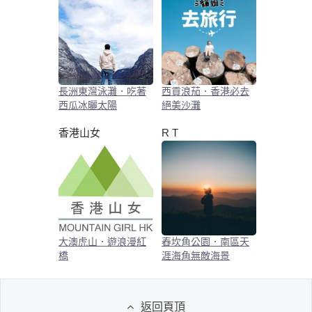
長洲東灣泳灘．吃著
西貢浪茄．香港必去
西瓜冰曬太陽
絕美沙灘
香港山女
R T
大澳虎山．遊浪漫紅
舂坎角公園．南區天
橋
涯海角無敵海景
返回頁頂