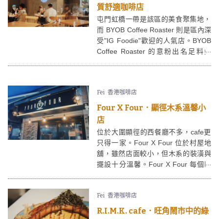
質舒適咖啡店
屯門虹橋一帶是該區的美食聚集地，
而 BYOB Coffee Roaster 則是區內深
受"IG Foodie"歡迎的人氣店。BYOB
Coffee Roaster 的意粉出名足料好
味，環境又夠寬敞，CP值十分高！
Fei
香港咖啡店
Four X Four．顯徑木系溫馨小
店
位於大圍顯徑的西餐廳不多，cafe更
只得一家。Four X Four 位於村屋地
舖，雖然店面較小，但木系的裝潢與
擺設十分溫馨。Four X Four 每個時
段都有不同menu，餐點不時都會轉
變，選擇足夠滿足不同喜好的人士！
Fei
香港咖啡店
R.I.M.K. cafe．旺角鬧市中的綠