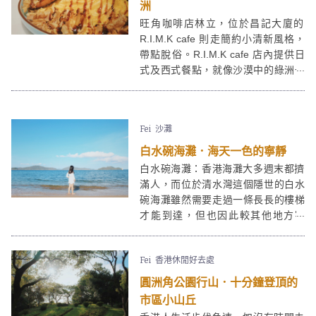
洲
旺角咖啡店林立，位於昌記大廈的
R.I.M.K cafe 則走簡約小清新風格，
帶點脫俗。R.I.M.K cafe 店內提供日
式及西式餐點，就像沙漠中的綠洲一
般，讓人歇息與品嚐美食。R.I.M.K
cafe 有不少餐點都有海鮮──大蝦、蜆
肉、三文魚，喜歡海鮮的朋友們有福
Fei
沙灘
了，必試其招牌名古屋蒲燒饅魚蛋包
意大利飯！
白水碗海灘．海天一色的寧靜
白水碗海灘：香港海灘大多週末都擠
滿人，而位於清水灣這個隱世的白水
碗海灘雖然需要走過一條長長的樓梯
才能到達，但也因此較其他地方寧
靜，可以和好友在白水碗海灘舒適地
享受一個海天一色的午後。
Fei
香港休閒好去處
圓洲角公園行山．十分鐘登頂的
市區小山丘