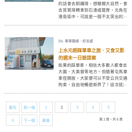
的話會去銅鑼灣，想親親大自然，會
去筲箕灣轉車到石澳或龍脊，北角在
港島區中，可說是一個不太突出的地
方。但正因如此，北角亦是一個可以
讓人悠閒地感受香港各面地道特色的
好地方。此趟北角悠閒半日遊路線會
Fei
單車路線．好去處
先到cafe嘆個tea，再到春秧街及北角
海濱街拍，並以
紅香爐峰
觀日落為終
上水元朗踩單車之旅．又食又影
站。
的週末一日遊提案
如果約踩單車，相信大多數人都會去
大圍、大美督等地方。但隨著屯馬單
車徑開放，大家便可以不受公共交通
拘束，自由地暢遊新界了！這次就讓
筆者介紹一下上水元朗段的打卡及美
食景點，給大家一個悠閒又健康的週
末提案吧！
最先
前一個
1
2
3
4
5
第 2 頁，共 6 頁
6
下一個
最後