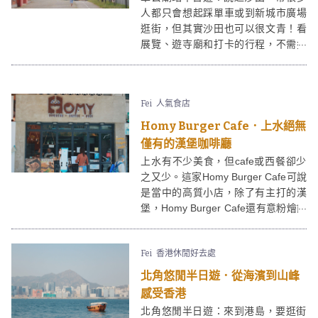
人都只會想起踩單車或到新城市廣場
逛街，但其實沙田也可以很文青！看
展覽、遊寺廟和打卡的行程，不需搭
車，只要一條散步路線便能滿足──一
起跟著這條路線，在車公廟週邊來個
輕鬆的半日遊吧！
Fei
人氣食店
Homy Burger Cafe．上水絕無
僅有的漢堡咖啡廳
上水有不少美食，但cafe或西餐卻少
之又少。這家Homy Burger Cafe可說
是當中的高質小店，除了有主打的漢
堡，Homy Burger Cafe還有意粉燴飯
等餐點，選擇十分多！
Fei
香港休閒好去處
北角悠閒半日遊．從海濱到山峰
感受香港
北角悠閒半日遊：來到港島，要逛街