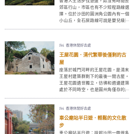
香港人生活步伐急速，如沒有時間去
郊區行山，市區也有不少短程路線選
擇。位於沙田的圓洲角公園內有一個
小山丘，全石屎路線可說是嬰兒級難
度，到圓洲角公園行山更只需十分鐘
便能登頂，適合即興短遊！
Fei
香港休閒好去處
王屋花園．清代繁華後僅剩的古
屋
座落於城門河畔的王屋花園，是清末
王屋村建築群剩下的最後一間古屋。
王屋花園遺世獨立，彷彿和週邊建築
處於不同時空，也是圓州角僅存的歷
史地標。
Fei
香港休閒好去處
車公廟站半日遊．輕鬆的文化散
步
車公廟站半日遊：說起沙田一帶很多