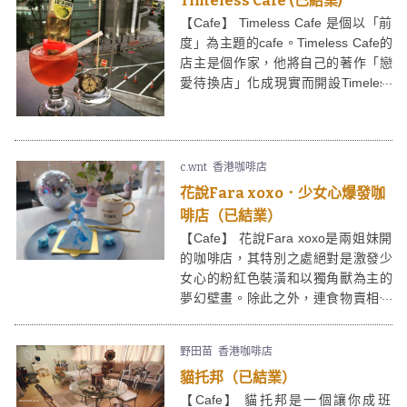
Timeless Cafe (已結業)
【Cafe】 Timeless Cafe 是個以「前
度」為主題的cafe。Timeless Cafe的
店主是個作家，他將自己的著作「戀
愛待換店」化成現實而開設Timeless
Cafe。Timeless Cafe讓你將「前度」
的故事及信物放低，換來別人的故事
及信物，分分鐘另一段緣份就在
Timeless Cafe開始。
c.wnt
香港咖啡店
花說Fara xoxo．少女心爆發咖
啡店（已結業）
【Cafe】 花說Fara xoxo是兩姐妹開
的咖啡店，其特別之處絕對是激發少
女心的粉紅色裝潢和以獨角獸為主的
夢幻壁畫。除此之外，連食物賣相也
相當精緻，相信任何年紀的女性也能
在這尋回少女情懷。店主也提供了很
野田苗
香港咖啡店
多不同的擺設、公仔和一些影相位給
貓托邦（已結業）
大家打卡。若果有人生日，店主更會
提供燈牌和蠟燭，她們也很樂意為大
【Cafe】 貓托邦是一個讓你成班