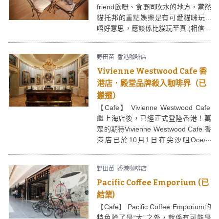
家拍照。
friend飲嘢、食嘢同吹水的地方，當然
貓托邦的重點娛樂是有可愛貓咪玩...
唔好意思，應該係比貓玩至真 (相信任
何一個貓奴聽到，應該會極興奮﹗)，
貓托邦仲要整埋間宮廷主題房，將貓
野田苗
香港咖啡店
當皇帝咁服侍。
Vivienne Westwood Cafe 香
港店．殿堂品牌殺入咖啡界（已
搬遷）
【Cafe】 Vivienne Westwood Cafe
繼上海店後，已經正式登陸香港！萬
眾的期待Vivienne Westwood Cafe 香
港店已於10月1日在尖沙咀Ocean
Terminal海運大廈開幕。很期待
Vivienne Westwood Cafe 香港店如何
野田苗
香港咖啡店
將Vivienne Westwood既經典又破格
Pacific Coffee Emporium (已
的品牌形象帶入cafe內，將原本好輕
鬆隨心的coffee time，變得時尚型
結業)
格。
【Cafe】 Pacific Coffee Emporium的
特色除了是“大”之外，就係有可能是