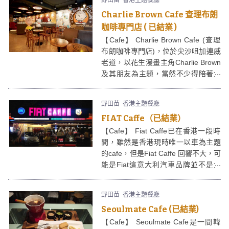
野田苗
香港主題餐廳
啦﹗
Charlie Brown Cafe 查理布朗
咖啡專門店 ( 已結業 )
【Cafe】 Charlie Brown Cafe (查理
布朗咖啡專門店)，位於尖沙咀加連威
老道，以花生漫畫主角Charlie Brown
及其朋友為主題，當然不少得陪著大
家成長的Snoopy。位於一樓的Charlie
Brown Cafe 環境寬闊舒適，枱的數目
野田苗
香港主題餐廳
不算多，而且樓底較高，不像一般樓
FIAT Caffe（已結業）
上cafe有焗促的感覺。說得以漫畫為
主題，Charlie Brown Cafe內的裝修
【Cafe】 Fiat Caffe已在香港一段時
當然別緻，除了巨型Charlie Brown及
間，雖然是香港現時唯一以車為主題
Snoopy影相位外，牆上及天花滿是漫
的cafe，但是Fiat Caffe 回響不大，可
畫圖案，還有放滿Charlie Brown及
能是Fiat這意大利汽車品牌並不是大
Snoopy精品的飾櫃；另外亦有公仔、
眾香港人杯茶，所以Fiat Cafe要殺出
咖啡杯、匙扣等物品出售。
條血路，就要將食物造得出色，事實
野田苗
香港主題餐廳
上，它的意大利菜式質素真的不錯。
Charlie Brown Cafe 絕對是三五知己
Seoulmate Cafe (已結業)
hea的好地方，買杯咖啡，兩碟小
【Cafe】 Seoulmate Cafe是一間韓
食，就可以隨時hea幾個鐘，直至關