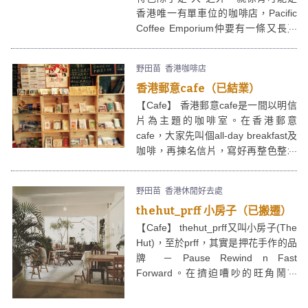
香港唯一有單車位的咖啡店，Pacific
Coffee Emporium仲要有一條又長又
闊的走廊(名位Pacific Coffee Avenue
太平洋咖啡大道)，十分bike
野田苗
香港咖啡店
friendly，但究竟會有幾多人會踩住單
香港郵意cafe（已結業）
車喺銅鑼灣出現呢？呢個先係重點...
【Cafe】 香港郵意cafe是一間以明信
片為主題的咖啡室。在香港郵意
cafe，大家先叫個all-day breakfast及
咖啡，再揀名信片，寫好再整色整水
後，再掉入cafe內的紅色郵筒，香港
郵意cafe就會幫你代寄，不久嘅將
野田苗
香港休閒好去處
來，你的摯愛親朋(或者你自己)，就
thehut_prff 小房子（已搬遷）
會收到有咖啡香的靚靚post card了。
【Cafe】 thehut_prff又叫小房子(The
Hut)，至於prff，其實是押花手作的品
牌 － Pause Rewind n Fast
Forward。在擠迫嘈吵的旺角鬧市
中，一塊玻璃窗之隔，卻是寧靜的溫
室花園，thehut_prff小房子是間小