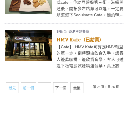
式cafe，位於西營盤第三街，港鐵開
門時，才會有店員來通知你，感覺輕
通後，開拓多左路線可以逛，一定要
鬆自在。Charlie Brown Cafe食物種
順道歎下Seoulmate Cafe，簡約韓風
類雖然不多，但質素不錯，推介小食
咖啡室，仲有個好relaxing嘅戶外後花
是招牌雞翼、白汁西蘭花及至尊三文
園。Seoulmate Cafe的紅豆甜爾鍋更
治等。飲品方面，個人很喜愛熱朱古
野田苗
香港主題餐廳
加必試。
力及玉桂蘋果茶；價格亦頗經濟。
HMV Kafe（已結業）
【Cafe】 HMV Kafe可算是HMV轉型
的第一步，倒轉頭由飲食入手，讓客
人邊歎咖排，邊欣賞音樂，客人可透
過平板電腦試聽精選音樂，真正將餐
飲及音樂合二為一。HMV Kafe內同時
售賣唱片、雜誌及影音產品。
第 26 頁，共 26 頁
最先
前一個
…
下一個
最後