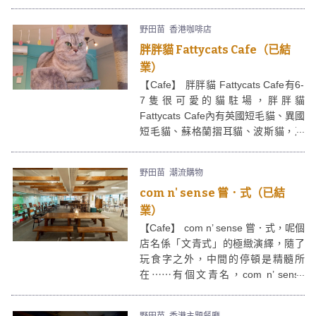
cafe、工作室、展覽場地，及讓人逃
避繁囂的小空間。
野田苗
香港咖啡店
胖胖貓 Fattycats Cafe（已結
業）
【Cafe】 胖胖貓 Fattycats Cafe有6-
7隻很可愛的貓駐場，胖胖貓
Fattycats Cafe內有英國短毛貓、異國
短毛貓、蘇格蘭摺耳貓、波斯貓，及
本地家貓，進入胖胖貓Fattycats Cafe
就要遵守cafe的規矩，人類通通都是
野田苗
潮流購物
奴婢，而貓就是主子，各位貓奴識做
com n' sense 嘗．式（已結
啦﹗
業）
【Cafe】 com n’ sense 嘗．式，呢個
店名係「文青式」的極緻演繹，隨了
玩食字之外，中間的停頓是精髓所
在⋯⋯有個文青名，com n’ sense
嘗．式當然和 “文化”、“生活”、“個
性”、”咖啡”等文青最愛的東西有關