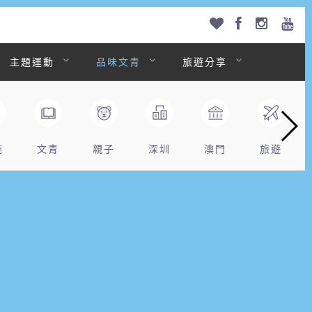
主題運動
品味文青
旅遊分享
拖
文青
親子
深圳
澳門
旅遊