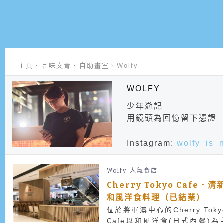
主頁
品味文青
自助畫室
Wolfy
WOLFY
少年遊記
用鏡頭為回憶留下憑證
Instagram:
wolfy_is_
Wolfy
人氣食店
Cherry Tokyo Cafe．清
和風洋食料理（已結業）
位於將軍澳中心的Cherry Toky
Cafe以和風洋食(日式西餐)為