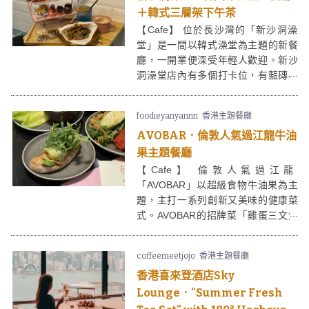
＋韓式三層架下午茶
【Cafe】 位於長沙灣的「新沙洞澡
堂」是一間以韓式澡堂為主題的新餐
廳，一開業便深受年輕人歡迎。新沙
洞澡堂店內有多個打卡位，有藍磚小
浴場、浴室花灑等等，非常有趣！如
果是韓粉，一定要去拜訪。新沙洞澡
foodieyanyannn
香港主題餐廳
堂除了提供基本款的韓國菜式，更有
AVOBAR．倫敦人氣過江龍牛油
港女大愛的三層架下午茶！
果主題餐廳
【Cafe】 倫敦人氣過江龍
「AVOBAR」以超級食物牛油果為主
題，主打一系列創新又美味的健康菜
式。AVOBAR的招牌菜「雞蛋三文魚
吐司」，麵包脆香、賣相吸引，兩份
熟蛋加上兩份三文魚、牛油果醬，飽
coffeemeetjojo
香港主題餐廳
腹感滿滿。AVOBAR另外還有以牛油
香港喜來登酒店Sky
果作配搭的越式小吃，味道同樣不
錯，相當有驚喜！
Lounge．"Summer Fresh