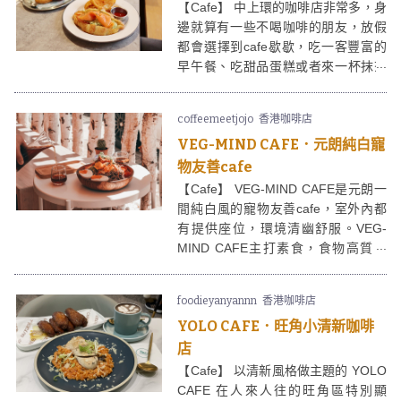
【Cafe】 中上環的咖啡店非常多，身
邊就算有一些不喝咖啡的朋友，放假
都會選擇到cafe歇歇，吃一客豐富的
早午餐、吃甜品蛋糕或者來一杯抹茶
牛奶。Kaffeine是蘇杭街一間咖啡小
店，在兢爭不少的一帶站得穩陣腳，
coffeemeetjojo
香港咖啡店
自有其吸引之處。除了咖啡，亦有供
VEG-MIND CAFE．元朗純白寵
應全日早餐、漢堡、小食、蛋糕等，
加上簡約的門面設計，難怪成為打卡
物友善cafe
點。
【Cafe】 VEG-MIND CAFE是元朗一
間純白風的寵物友善cafe，室外內都
有提供座位，環境清幽舒服。VEG-
MIND CAFE主打素食，食物高質。
VEG-MIND CAFE的肉醬螺絲粉更是
用上自家製素肉，配上濃郁蕃茄汁，
foodieyanyannn
香港咖啡店
開胃美味。
YOLO CAFE．旺角小清新咖啡
店
【Cafe】 以清新風格做主題的 YOLO
CAFE 在人來人往的旺角區特別顯