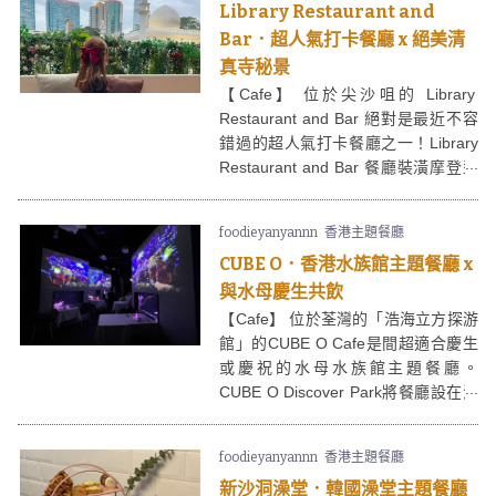
Library Restaurant and
Bar．超人氣打卡餐廳 x 絕美清
真寺秘景
【Cafe】 位於尖沙咀的 Library
Restaurant and Bar 絕對是最近不容
錯過的超人氣打卡餐廳之一！Library
Restaurant and Bar 餐廳裝潢摩登型
格，室外區可以飽覽絕美的清真寺，
令人有彷如置身在外地旅遊的感覺，
foodieyanyannn
香港主題餐廳
難怪成為近期大熱的「打卡秘景」！
CUBE O．香港水族館主題餐廳 x
與水母慶生共飲
【Cafe】 位於荃灣的「浩海立方探游
館」的CUBE O Cafe是間超適合慶生
或慶祝的水母水族館主題餐廳。
CUBE O Discover Park將餐廳設在海
洋館裡面，讓客人可以一邊欣賞水
母，一邊吃美食，享受全港獨家的海
foodieyanyannn
香港主題餐廳
洋餐飲體驗！
新沙洞澡堂．韓國澡堂主題餐廳