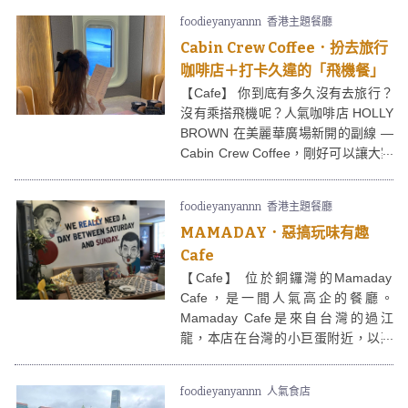
打純素貝果，口味多達十多種，亦有
foodieyanyannn
香港主題餐廳
貝果漢堡和甜貝果可選，所有食物都
Cabin Crew Coffee．扮去旅行
不含雞蛋和奶製品，真正全植物性製
作，純素人士也可以安心食用。
咖啡店＋打卡久違的「飛機餐」
【Cafe】 你到底有多久沒有去旅行？
沒有乘搭飛機呢？人氣咖啡店 HOLLY
BROWN 在美麗華廣場新開的副線 —
Cabin Crew Coffee，剛好可以讓大家
一起重拾搭飛機的回憶！Cabin Crew
Coffee 店內有不少模擬「搭飛機」的
foodieyanyannn
香港主題餐廳
打卡位，當然不少得「飛機餐」啦！
MAMADAY．惡搞玩味有趣
Cafe
【Cafe】 位於銅鑼灣的Mamaday
Cafe，是一間人氣高企的餐廳。
Mamaday Cafe是來自台灣的過江
龍，本店在台灣的小巨蛋附近，以惡
搞裝潢掛帥，盡顯玩味氣質，很有趣
呢。
foodieyanyannn
人氣食店