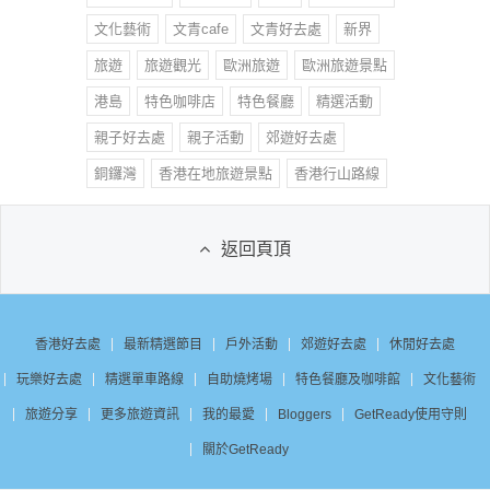
文化藝術
文青cafe
文青好去處
新界
旅遊
旅遊觀光
歐洲旅遊
歐洲旅遊景點
港島
特色咖啡店
特色餐廳
精選活動
親子好去處
親子活動
郊遊好去處
銅鑼灣
香港在地旅遊景點
香港行山路線
返回頁頂
香港好去處
最新精選節目
戶外活動
郊遊好去處
休閒好去處
玩樂好去處
精選單車路線
自助燒烤場
特色餐廳及咖啡館
文化藝術
旅遊分享
更多旅遊資訊
我的最愛
Bloggers
GetReady使用守則
關於GetReady