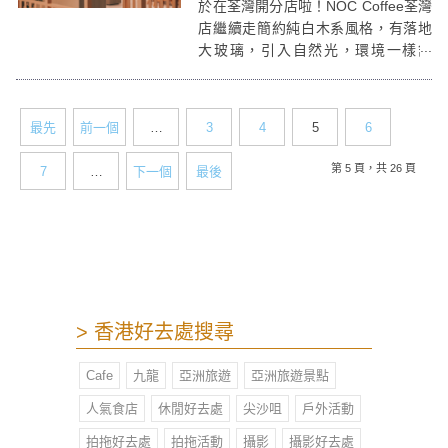
於在荃灣開分店啦！NOC Coffee荃灣
店繼續走簡約純白木系風格，有落地
大玻璃，引入自然光，環境一樣舒
服。
最先
前一個
…
3
4
5
6
第 5 頁，共 26 頁
7
…
下一個
最後
> 香港好去處搜尋
Cafe
九龍
亞洲旅遊
亞洲旅遊景點
人氣食店
休閒好去處
尖沙咀
戶外活動
拍拖好去處
拍拖活動
攝影
攝影好去處