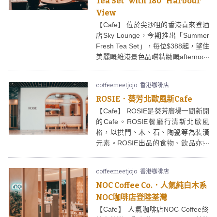
Tea Set" with 180° Harbour
View
【Cafe】 位於尖沙咀的香港喜來登酒
店Sky Lounge，今期推出「Summer
Fresh Tea Set」，每位$388起，望住
美麗嘅維港景色品嚐精緻嘅afternoon
tea，名符其實的「A summer
afternoon tea with 180-Degree
coffeemeetjojo
香港咖啡店
Harbour View」，靚景配佳餚真的一
ROSIE．葵芳北歐風新Cafe
流！
【Cafe】 ROSIE是葵芳廣場一間新開
的Cafe。ROSIE餐廳行清新北歐風
格，以拱門、木、石、陶瓷等為裝潢
元素。ROSIE出品的食物、飲品亦好
精美，打卡十分一流！
coffeemeetjojo
香港咖啡店
NOC Coffee Co.．人氣純白木系
NOC咖啡店登陸荃灣
【Cafe】 人氣咖啡店NOC Coffee終