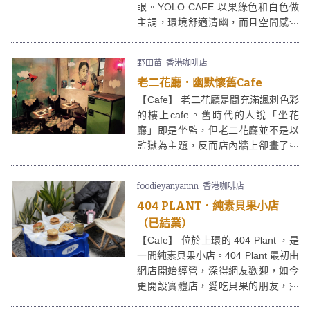
眼。YOLO CAFE 以果綠色和白色做
主調，環境舒適清幽，而且空間感十
足，相當舒適！YOLO CAFE 出品的
食物都很高質，而且份量十足，午市
野田苗
香港咖啡店
光顧套餐更可加$30就食到招牌
老二花廳．幽默懷舊Cafe
Triamisu Croffle（牛角包窩夫），以
稠密忌廉芝士、咖啡粉配上香噴噴的
【Cafe】 老二花廳是間充滿諷刺色彩
Croffle，非常滿足啊！
的樓上cafe。舊時代的人說「坐花
廳」即是坐監，但老二花廳並不是以
監獄為主題，反而店內牆上卻畫了多
個充滿爭議性人物的肖像，包括金
仔、拉登、卡達菲等，這些人物有甚
foodieyanyannn
香港咖啡店
麼共通點？他們在花廳裡做甚麼？這
404 PLANT．純素貝果小店
個留待大家思考。老二花廳每個角落
都經過精心佈置，低調地表現藝術，
（已結業）
陰暗地帶出玩味。
【Cafe】 位於上環的 404 Plant ，是
一間純素貝果小店。404 Plant 最初由
網店開始經營，深得網友歡迎，如今
更開設實體店，愛吃貝果的朋友，想
購買就更加方便了！404 Plant 餐廳主