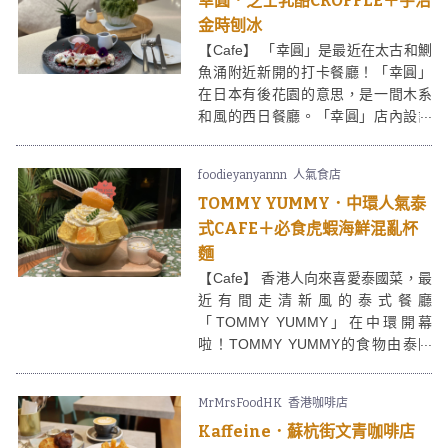
幸圓．芝士乳酪CROFFLE＋宇治
金時刨冰
【Cafe】 「幸圓」是最近在太古和鰂
魚涌附近新開的打卡餐廳！「幸圓」
在日本有後花園的意思，是一間木系
和風的西日餐廳。「幸圓」店內設計
清新自然，並設有由本地藝術家
Eunis.C和ZOEE的油畫與針織作品組
foodieyanyannn
人氣食店
成的打卡位，大家去到記得拍照留念
TOMMY YUMMY．中環人氣泰
啊！
式CAFE＋必食虎蝦海鮮混亂杯
麵
【Cafe】 香港人向來喜愛泰國菜，最
近有間走清新風的泰式餐廳
「TOMMY YUMMY」在中環開幕
啦！TOMMY YUMMY的食物由泰國
師傅主理，港人喜愛的菜式都有供
應，當中TOMMY YUMMY的虎蝦海
MrMrsFoodHK
香港咖啡店
鮮混亂杯麵和芒果乳酪疊疊冰更是打
Kaffeine．蘇杭街文青咖啡店
卡之選，記得試試啊！