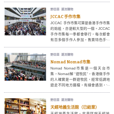
林，是一個讓人發揮創意的綠色工作
坊。完成的「Jungle in a bottle瓶中
野田苗
潮流購物
森林」是一個很別緻的擺設，同時亦
JCCAC 手作市集
可以為家居加一點「綠」。
JCCAC 手作市集可算是香港手作市集
的始袓，亦是較大型的一個。JCCAC
手作市集每一季都會舉行，每次都會
有百多個手作人參加，售賣特色手作
產品。除了市集外，同場亦會有電影
欣賞會、工作室導賞團，帶領大眾參
野田苗
潮流購物
觀JCCAC賽馬會創意藝術中心，認識
Nomad Nomad市集
一下香港本土創意工業。
Nomad Nomad市集是一個天台市
集，Nomad解 “遊牧民”，香港做手作
的人確實是一群遊牧民，經常低調地
遊走不同地方擺檔，有緣會遇到，但
想搵佢地嘅時候，又已經走左去另一
地方。Nomad Nomad市集較大眾
野田苗
潮流購物
化，手作味重，Nomad Nomad
天經地義生活館（已結業）
Market還會同場舉行工作坊。
天經地義生活館，究竟咩咁天經地