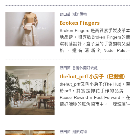
野田苗
潮流購物
Broken Fingers
Broken Fingers 是高質素手製皮革本
地品牌，很喜歡Broken Fingers的簡
潔利落設計，盒子型的手袋獨特又型
格，還有清新的Nude Palette
Collection手繪系列。
野田苗
香港休閒好去處
thehut_prff 小房子（已搬遷）
thehut_prff又叫小房子(The Hut)，至
於prff，其實是押花手作的品牌 －
Pause Rewind n Fast Forward。在
擠迫嘈吵的旺角鬧市中，一塊玻璃窗
之隔，卻是寧靜的溫室花園，
thehut_prff小房子是間小cafe、工作
室、展覽場地，及讓人逃避繁囂的小
空間。
野田苗
潮流購物