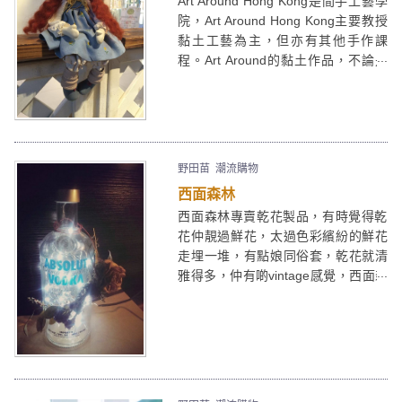
Art Around Hong Kong是間手工藝學
讓大眾飲飽食醉外，熱鬧的元創方中
院，Art Around Hong Kong主要教授
環夜市還主力招攬獨立設計師、藝術
黏土工藝為主，但亦有其他手作課
家售賣有特色的設計商品或作品，同
程。Art Around的黏土作品，不論是
時亦有本地農夫生產的有機食品；為
鮮花或迷你商店，精緻程度幾可亂
了將夜市氣氛推到極至，更有街頭樂
真。但作為娃娃迷，始終對Art
隊表演live music。元創方中環夜市．
Around的紅髮娃娃製作班最感興趣。
Night Market PMQ Central勢必為香
港建立前作未有的夜市文化，並成為
野田苗
潮流購物
香港人的週末好去處。
西面森林
西面森林專賣乾花製品，有時覺得乾
花仲靚過鮮花，太過色彩繽紛的鮮花
走埋一堆，有點娘同俗套，乾花就清
雅得多，仲有啲vintage感覺，西面森
林將乾花與玻璃樽結合，如乾花酒樽
燈，是很漂亮的擺設。