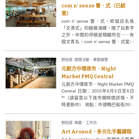
com n' sense 嘗．式（已結
業）
com n’ sense 嘗．式，呢個店名係
「文青式」的極緻演繹，隨了玩食字
之外，中間的停頓是精髓所在⋯⋯有
個文青名，com n’ sense 嘗．式當然
和 “文化”、“生活”、“個性”、”咖啡”等
文青最愛的東西有關啦﹗
野田苗
精選活動．專題展覽
元創方中環夜市．Night
Market PMQ Central
元創方中環夜市．Night Market PMQ
Central 日期：2015年6月5日至6日
**（請留意以下夜市開時間詳情，不
時更新中） 地點：中環鴨巴甸街35號
PMQ(前已婚警察宿舍) 元創方中環夜
市．Night Market PMQ Central是一
野田苗
興趣．工作坊
個週末夜市，不時在星期五、六、日
Art Around．多元化手藝課程
在中環「元創方」PMQ舉行，元創方
中環夜市除了有夜市必備的小食攤檔