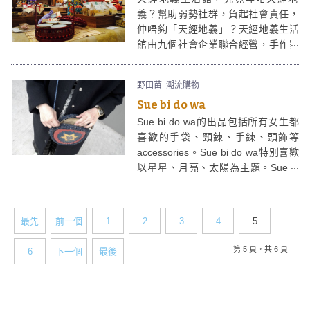
義？幫助弱勢社群，負起社會責任，
仲唔夠「天經地義」？天經地義生活
館由九個社會企業聯合經營，手作家
品、本地農產品、天然食品等。原來
今時今日，關心社會，支持環保，多
野田苗
潮流購物
啲organic，先至係潮流。
Sue bi do wa
Sue bi do wa的出品包括所有女生都
喜歡的手袋、頸鍊、手鍊、頭飾等
accessories。Sue bi do wa特別喜歡
以星星、月亮、太陽為主題。Sue bi
do wa將皮革、布藝及編織結合，製
作成色彩鮮明、手工精緻得來，又不
失型格氣質的飾品。
最先
前一個
1
2
3
4
5
第 5 頁，共 6 頁
6
下一個
最後