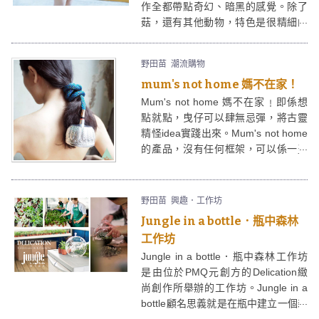
作全都帶點奇幻、暗黑的感覺。除了
菇，還有其他動物，特色是很精細的
筆觸。Suki Shroom的製品以小布
袋、tote bag、索袋為主，另外，還
野田苗
潮流購物
有一系列恤衫「假領」，還有小背
mum's not home 媽不在家！
心，十分型格。
Mum's not home 媽不在家﹗即係想
點就點，曳仔可以肆無忌彈，將古靈
精怪idea實踐出來。Mum's not home
的產品，沒有任何框架，可以係一盞
燈，可以係飾物，又可以係一個袋，
總之思潮一到，咩都有可能。「唔係
啩」燈，就是Mum's not home 的得
野田苗
興趣．工作坊
意之作。
Jungle in a bottle．瓶中森林
工作坊
Jungle in a bottle．瓶中森林工作坊
是由位於PMQ元創方的Delication緻
尚創作所舉辦的工作坊。Jungle in a
bottle顧名思義就是在瓶中建立一個森