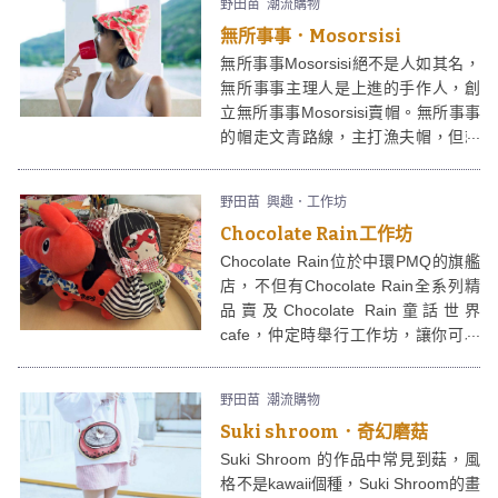
野田苗
潮流購物
無所事事．Mosorsisi
無所事事Mosorsisi絕不是人如其名，
無所事事主理人是上進的手作人，創
立無所事事Mosorsisi賣帽。無所事事
的帽走文青路線，主打漁夫帽，但就
加了點玩味，利用花碌碌的布料。無
所事事的帽絕對扺戴，因為是雙面帽
野田苗
興趣．工作坊
的，一邊花碌碌、一邊淨色，反一
Chocolate Rain工作坊
反，立即變色，得左﹗
Chocolate Rain位於中環PMQ的旗艦
店，不但有Chocolate Rain全系列精
品賣及Chocolate Rain童話世界
cafe，仲定時舉行工作坊，讓你可以
親手製作出自己的Chocolate Rain，
唔知可唔可以做隻「全球限量版只得
野田苗
潮流購物
一件」的「睜開眼版」Chocolate
Suki shroom．奇幻磨菇
Rain呢？
Suki Shroom 的作品中常見到菇，風
格不是kawaii個種，Suki Shroom的畫