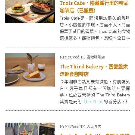
Trois Cafe．隱藏鐵行里的精品
咖啡店（已搬遷）
Trois Cafe是一間想到訪很久的咖啡
店，小店位於中環，店面不大，門面
保留了昔日的磚牆。Trois Cafe的食物
選擇繁多，酸種麵包、意粉、全日早
餐、牛角包、鬆餅等應有盡有。飲品
方面，除了咖啡，Trois Cafe 還有多
MrMrsFoodHK
香港咖啡店
種現泡茶、特調，甚有特色，可算是
疫情下默默耕耘的小店。
The Third Bakery．西營盤烘
焙輕食咖啡店
今年咖啡店熱潮未有減退，有朋友笑
言，幾乎每日都有一間咖啡店要開
幕。位於西營盤的 The Third Bakery
其實是元朗
The Third
的新分店，雖
說是分店，不過出售的食物種類截然
不同。The Third Bakery 主打烘焙產
品例如蛋糕、費南雪、鬆餅等輕食，
MrMrsFoodHK
人氣食店
並無主食，適合跟三五知己來吃件甜
品、飲杯咖啡呢。