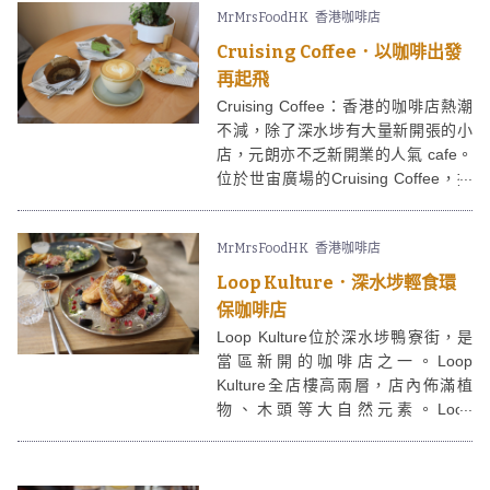
MrMrsFoodHK
香港咖啡店
元素，開業以來都不時見到人龍，有
興趣可以致電查詢或者預約訂座呢。
Cruising Coffee．以咖啡出發
再起飛
Cruising Coffee：香港的咖啡店熱潮
不減，除了深水埗有大量新開張的小
店，元朗亦不乏新開業的人氣 cafe。
位於世宙廣場的Cruising Coffee，據
說店主曾從事航空業，因而以此為
名，店鋪面積不大，供應咖啡及輕食
MrMrsFoodHK
香港咖啡店
如貝果、司康、蛋糕等。
Loop Kulture．深水埗輕食環
保咖啡店
Loop Kulture位於深水埗鴨寮街，是
當區新開的咖啡店之一。Loop
Kulture全店樓高兩層，店內佈滿植
物、木頭等大自然元素。Loop
Kulture 主打輕食例如貝果、酸種麵
包、乳酪碗等，最特別是店內另設零
售區出售健康食物、燕麥片、抹醬