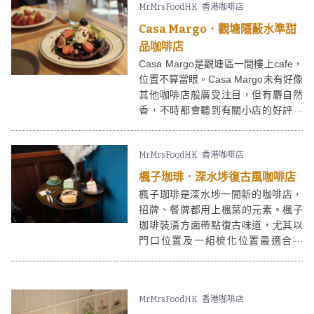
MrMrsFoodHK
香港咖啡店
等，提倡節約包裝，是支持環保的小
店。
Casa Margo．觀塘隱蔽水準甜
品咖啡店
Casa Margo是觀塘區一間樓上cafe，
位置不算當眼。Casa Margo未有好像
其他咖啡店般廣受注目，但有麝自然
香，不時都會聽到有關小店的好評。
Casa Margo面積不大，裝潢樸實，並
無花巧，午市供應主食及輕食，另有
MrMrsFoodHK
香港咖啡店
不時轉換款式的甜品，今次一訪便試
了甜品，水準不俗。
楓子珈琲．深水埗復古風咖啡店
楓子珈琲是深水埗一間新的咖啡店，
招牌、餐牌都用上楓葉的元素。楓子
珈琲裝潢方面帶點復古味道，尤其以
門口位置及一組梳化位置最適合打
卡。楓子珈琲內供應輕食及自家製甜
品，咖啡豆選用本地烘焙，值得一
試。
MrMrsFoodHK
香港咖啡店