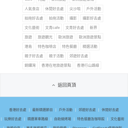
人氣食店
休閒好去處
尖沙咀
戶外活動
拍拖好去處
拍拖活動
攝影
攝影好去處
文化藝術
文青cafe
文青好去處
新界
旅遊
旅遊觀光
歐洲旅遊
歐洲旅遊景點
港島
特色咖啡店
特色餐廳
精選活動
親子好去處
親子活動
郊遊好去處
銅鑼灣
香港在地旅遊景點
香港行山路線
返回頁頂
香港好去處
最新精選節目
戶外活動
郊遊好去處
休閒好去處
玩樂好去處
精選單車路線
自助燒烤場
特色餐廳及咖啡館
文化藝術