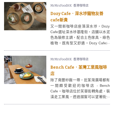
MrMrsFoodHK
香港咖啡店
Dozy Cafe．深水埗寵物友善
cafe新貴
又一間新咖啡店座落深水埗，Dozy
Cafe選址深水埗基隆街，店舖以水泥
色為裝修主調，配合土色傢具、綠色
植物，既有型又舒適。Dozy Cafe的
食物選擇暫時不多，有沙律、三文治
及少量甜品，咖啡水準不俗。
MrMrsFoodHK
香港咖啡店
Bench Cafe．荃灣工業風咖啡
店
除了南豐紗廠一帶，近荃灣廣場都有
一間頗受歡迎的咖啡店 - Bench
Cafe。咖啡店位於芙蓉街轉角處，裝
潢走工業風，透過摺窗可以望著街外
人來人往，視野比較廣闊。Bench
Cafe 供應主食例如意粉、全日早餐；
甜品有布丁、荷蘭鬆餅等，甚具打卡