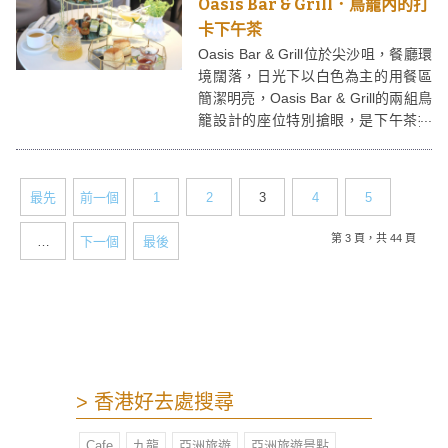
Oasis Bar & Grill．鳥籠內的打
卡下午茶
Oasis Bar & Grill位於尖沙咀，餐廳環
境闊落，日光下以白色為主的用餐區
簡潔明亮，Oasis Bar & Grill的兩組鳥
籠設計的座位特別搶眼，是下午茶打
卡的好地方。Oasis Bar & Grill提供半
鹹半甜、或全鹹點兩款tea set，各有
所好。
最先
前一個
1
2
3
4
5
第 3 頁，共 44 頁
…
下一個
最後
> 香港好去處搜尋
Cafe
九龍
亞洲旅遊
亞洲旅遊景點