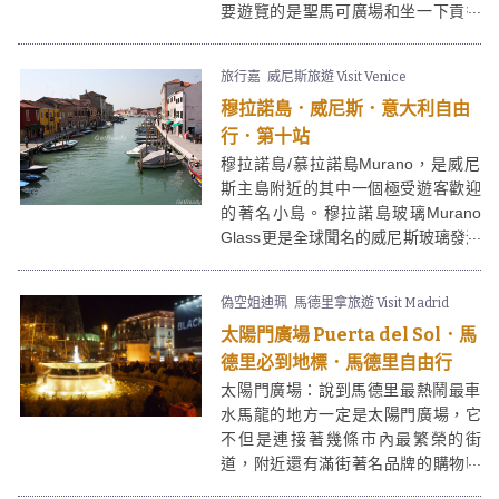
要遊覽的是聖馬可廣場和坐一下貢多
拉船，雖然價錢不便宜，但來到意大
利水鄉威尼斯，這個坐船活動已是個
旅行嘉
威尼斯旅遊 Visit Venice
指定動作了。
穆拉諾島．威尼斯．意大利自由
行．第十站
穆拉諾島/慕拉諾島Murano，是威尼
斯主島附近的其中一個極受遊客歡迎
的著名小島。穆拉諾島玻璃Murano
Glass更是全球聞名的威尼斯玻璃發源
地，歷史悠久。小島上滿佈色彩繽紛
的小屋，配上各種精緻的玻璃工藝
偽空姐迪珮
馬德里拿旅遊 Visit Madrid
品、裝飾擺設，令遊客恍如置身童話
太陽門廣場 Puerta del Sol．馬
般的夢幻國度一樣。
德里必到地標．馬德里自由行
太陽門廣場：說到馬德里最熱鬧最車
水馬龍的地方一定是太陽門廣場，它
不但是連接著幾條市內最繁榮的街
道，附近還有滿街著名品牌的購物區
和人來人往的商業區，沒有來過太陽