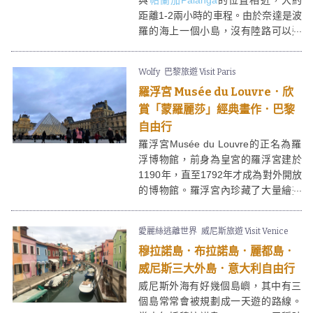
與
帕蘭加Palanga
的位置相近，大約
距離1-2兩小時的車程。由於奈達是波
羅的海上一個小島，沒有陸路可以連
接，卻不用轉乘渡輪，巴士直接駛到
船上，到岸後再駛一段路程。這個經
Wolfy
巴黎旅遊 Visit Paris
歷很特別，從巴士望向窗外就是大海
羅浮宮 Musée du Louvre．欣
了，海上巴士的感覺很新奇。
賞「蒙羅麗莎」經典畫作．巴黎
自由行
羅浮宮Musée du Louvre的正名為羅
浮博物館，前身為皇宮的羅浮宮建於
1190年，直至1792年才成為對外開放
的博物館。羅浮宮內珍藏了大量繪畫
及雕塑，達文西的代表作「蒙羅麗
莎」便是其中之一。欣賞完羅浮宮內
愛麗絲逃離世界
威尼斯旅遊 Visit Venice
的展品後，在玻璃金字塔前打卡定必
穆拉諾島．布拉諾島．麗都島．
成為了指定動作！
威尼斯三大外島．意大利自由行
威尼斯外海有好幾個島嶼，其中有三
個島常常會被規劃成一天遊的路線。