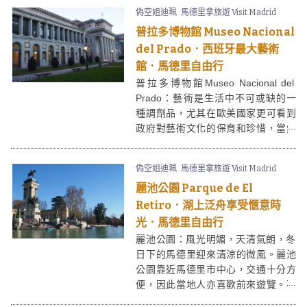
卻又同時有著無比的空間感，是馬德
偽空姐迪珮
馬德里拿旅遊 Visit Madrid
里其中一個最受遊客和本地青年人歡
普拉多博物館 Museo Nacional
迎的打卡勝地。
del Prado．西班牙最大藝術
館．馬德里自由行
普拉多博物館Museo Nacional del
Prado：藝術是生活中不可或缺的一
種調劑品，尤其在歐美國家更可看到
政府對藝術文化的保育和珍惜，當然
西班牙也不例外。來到首都馬德里便
可以參觀西班牙最大的藝術館 - 與巴
偽空姐迪珮
馬德里拿旅遊 Visit Madrid
黎羅浮宮和倫敦大英博物館一同被稱
麗池公園 Parque de El
為「世界三大藝術館」的普拉多博物
館。
Retiro．湖上泛舟享受愜意時
光．馬德里自由行
麗池公園：風光明媚，天清氣朗，冬
日下的馬德里迎來清涼的微風。麗池
公園靠近馬德里市中心，交通十分方
便，因此當地人亦喜歡前來遊覽。不
論是情侶、三五知己、還是一家大小