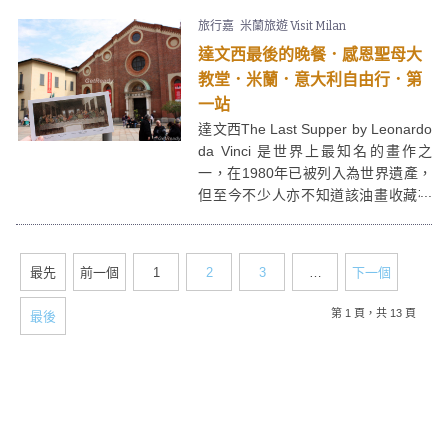
來旅行，都推薦你們來麗池公園走
旅行嘉
米蘭旅遊 Visit Milan
走，享受愜意的午後。
達文西最後的晚餐．感恩聖母大
教堂．米蘭．意大利自由行．第
一站
達文西The Last Supper by Leonardo
da Vinci 是世界上最知名的畫作之
一，在1980年已被列入為世界遺產，
但至今不少人亦不知道該油畫收藏在
哪裡。其實的"真身"是一幅大型壁
畫，正正座落於意大利米蘭的感恩聖
母大教堂Santa Maria delle Grazie內
最先
前一個
1
2
3
…
下一個
餐室的牆壁上!
第 1 頁，共 13 頁
最後