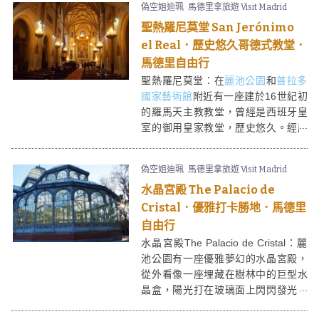
偽空姐迪珮
馬德里拿旅遊 Visit Madrid
博物館，以便宜的價錢便可品嚐到正
聖熱羅尼莫堂 San Jerónimo
宗西班牙火腿，體驗當地飲食文化。
el Real．歷史悠久哥德式教堂．
馬德里自由行
聖熱羅尼莫堂：在
麗池公園
和
普拉多
國家藝術館
附近有一座建於16世紀初
的羅馬天主教教堂，曾經是西班牙皇
室的御用皇家教堂，歷史悠久。經歷
過多次維修和重建後仍然保留著一份
莊嚴，現在成了當地天主教教徒一個
偽空姐迪珮
馬德里拿旅遊 Visit Madrid
十分熱門舉行婚禮的場地。
水晶宮殿 The Palacio de
Cristal．優雅打卡勝地．馬德里
自由行
水晶宮殿The Palacio de Cristal：麗
池公園有一座優雅夢幻的水晶宮殿，
從外看像一座埋藏在樹林中的巨型水
晶盒，陽光打在玻璃面上閃閃發光；
從內看則感覺被藍天和大自然包圍，