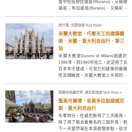
當中包括穆拉諾島(Murano)，又稱玻
璃島；布拉諾島(Burano)，又稱彩色
島；還有最大的外島麗都島(Lido)，是
每年威尼斯影展舉辦的地方。
旅行嘉
米蘭旅遊 Visit Milan
米蘭大教堂．巧奪天工的建築藝
術．米蘭．意大利自由行．第三
站
米蘭大教堂Duomo di Milano始建於
1386年，到1960年完工，足足用了五
百多年才建成，可見它的建築的複雜
性及細緻度。米蘭大教堂上半部的尖
塔主要以哥德式建築風格為主，而下
半部分則採用了巴洛克風格。如果你
愛麗絲逃離世界
威尼斯旅遊 Visit Venice
想從高處一睹米蘭市的風采，可以到
聖馬可廣場．坐貢多拉船遊威尼
頂部俯瞰米蘭市景。
斯．意大利自由行
冬季時分，在威尼斯待了三天兩夜，
除了用了兩去看著名的三個外島，剩
下一天當然留在本島遊覽景點。這次