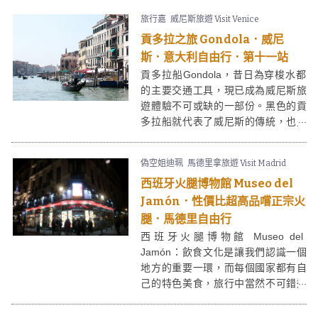
門廣場別跟人說你到過馬德里啊。
旅行嘉
威尼斯旅遊 Visit Venice
貢多拉之旅 Gondola．威尼
斯．意大利自由行．第十一站
貢多拉船Gondola，昔日為穿梭水都
的主要交通工具，現已成為威尼斯旅
遊體驗不可或缺的一部份。黑色的貢
多拉船就代表了威尼斯的傳統，也見
証著貢多拉船夫一代一代的傳承。若
沒有乘坐過貢多拉船，就仿如沒有到
偽空姐迪珮
馬德里拿旅遊 Visit Madrid
過威尼斯一樣。
西班牙火腿博物館 Museo del
Jamón．性價比超高品嚐正宗火
腿．馬德里自由行
西班牙火腿博物館 Museo del
Jamón：飲食文化是讓我們認識一個
地方的重要一環，而每個國家都有自
己的特色美食，旅行中當然不可錯過
一嚐當地傳統美食的機會。在馬德里
市中心有一家著名的連鎖西班牙火腿