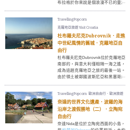
布拉格於你來說是個浪漫不已的童話
城市，那庫倫洛夫（Český
Krumlov，亦稱作CK小鎮）便是個夢
TravellingPopcorn
幻天堂。
克羅地亞旅遊 Visit Croatia
杜布羅夫尼克Dubrovnik．走進
中世紀風情的舊城．克羅地亞自
由行
杜布羅夫尼克Dubrovnik位於克羅地亞
南部的，與意大利僅相隔一海之遙，
成為這趟克羅地亞之旅的最後一站。
由於領土被鄰國波斯尼亞和黑塞哥維
那分隔了，從
札達爾Zadar
南下而
至，必須經過兩次過境手續。有「亞
TravellingPopcorn
歐洲自由行．歐洲旅遊
得里亞海之珠」之稱的杜布羅夫尼
奈達的世界文化遺產．波羅的海
克，自中世紀時期因興盛的海港貿易
而繁榮起來，然而面對城市商業化，
沿岸之渡假勝地（二）．立陶宛
舊城區（Dubrovnik Old Town）卻仍
自由行
不失濃厚的歷史風情，被列入世界文
奈達Nida是位於立陶宛西面的小島，
化遺產。