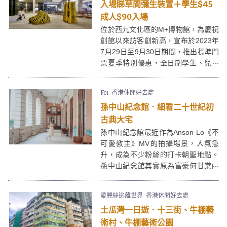
入場睇草間彌生裝置＋學生$45
成人$90入場
位於西九文化區的M+博物館，為慶祝
創館以來訪客創新高，宣布於2023年
7月29日至9月30日期間，推出標準門
票夏季特別優惠，全日制學生、兒童
及長者等特惠人士以$45就可以入場
參觀，成人正價都減至$90，一百蚊
Fei
香港休閒好去處
都唔使就可以睇到草間彌生、同大量
孫中山紀念館．細看二十世紀初
珍貴嘅視覺藝術作品，呢個暑期快啲
mark實啦！
古典大宅
孫中山紀念館最近作為Anson Lo《不
可愛教主》MV的拍攝場景，人氣急
升，成為不少粉絲的打卡朝聖地點。
孫中山紀念館其實原為富豪何甘棠的
住宅「甘棠第」，當中採用了各種西
方建築風格，每個角落都展現了二十
愛麗絲逃離世界
香港休閒好去處
世紀初豪宅的華麗。
土瓜灣一日遊．十三街、牛棚藝
術村、牛棚藝術公園