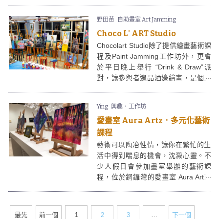
覽。另外，海濱長廊入口附近新建成
了「香港新晉建築及設計師比賽」展
野田苗
自助畫室 Art Jamming
亭，是欣賞海港景色和日落景致的絕
Choco L' ART Studio
佳好地方，絕對適合一家大細、情侶
或閨蜜週末半日遊！
Chocolart Studio除了提供繪畫藝術課
程及Paint Jamming工作坊外，更會
於平日晚上舉行 “Drink & Draw”派
對，讓參與者邊品酒邊繪畫，是個放
工happy hour新主意。Chocolart
Studio更歡迎包場舉行不同主題的私
Ying
興趣．工作坊
人派對，生日、寵物、Team Building
愛畫室 Aura Artz．多元化藝術
或純粹朋友聚舊，都可以同藝術
crossover。
課程
藝術可以陶冶性情，讓你在繁忙的生
活中得到喘息的機會，沈澱心靈。不
少人假日會參加畫室舉辦的藝術課
程，位於銅鑼灣的愛畫室 Aura Art就
是一間提供多元化藝術課程的畫室，
除了一般的畫畫班外，還有手作班，
任君選擇。大家更可因應自己的需
最先
前一個
1
2
3
…
下一個