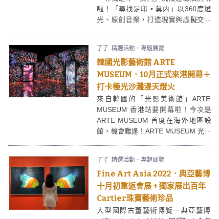
啦！「尋找足印 • 莫内」以360度燈
光、原創音樂，打造現實與虛擬交錯
的感官體驗，呈現印象派大師克勞德 •
莫内近200幅畫作，讓大家「沉浸」
了了
精選活動．專題展覽
於莫内世界之中！
韓國光影藝術館 ARTE
MUSEUM．10月正式來港開幕＋
打卡極光沙灘漫天燈火
來自韓國的「光影美術館」ARTE
MUSEUM 香港站要開幕啦！今次是
ARTE MUSEUM 首度在海外地區設
館，機會難逢！ARTE MUSEUM 光影
藝術館佔地超過9,000平方呎，數碼藝
術體驗豐富，讓你在獨特的視覺效、
了了
精選活動．專題展覽
聲效、氣味體驗之中打卡「洶湧澎湃
Fine Art Asia 2022．典亞藝博
的巨浪」、「一望無垠的海灘」。
十月初重返會展 + 獨家展出百年
Cartier珠寶藝術珍品
大型國際古董藝術博覽—典亞藝博