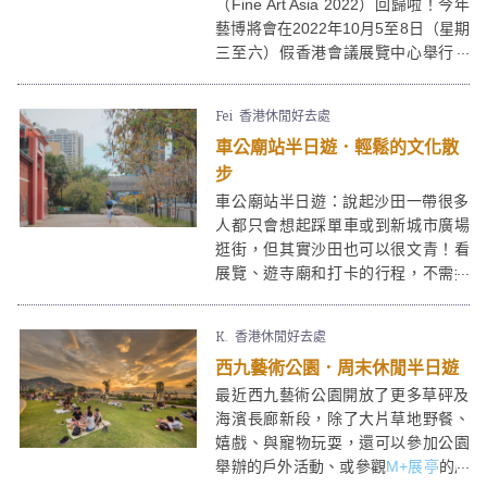
（Fine Art Asia 2022）回歸啦！今年
藝博將會在2022年10月5至8日（星期
三至六）假香港會議展覽中心舉行，
展出質素達博物館級的藝術珍稀，當
中包括中西方的古玩、珠寶、現代及
Fei
香港休閒好去處
當代藝術、以及一系列出眾的水墨和
車公廟站半日遊．輕鬆的文化散
攝影藝術。
步
車公廟站半日遊：說起沙田一帶很多
人都只會想起踩單車或到新城市廣場
逛街，但其實沙田也可以很文青！看
展覽、遊寺廟和打卡的行程，不需搭
車，只要一條散步路線便能滿足──一
起跟著這條路線，在車公廟週邊來個
K.
香港休閒好去處
輕鬆的半日遊吧！
西九藝術公園．周末休閒半日遊
最近西九藝術公園開放了更多草砰及
海濱長廊新段，除了大片草地野餐、
嬉戲、與寵物玩耍，還可以參加公園
舉辦的戶外活動、或參觀
M+展亭
的展