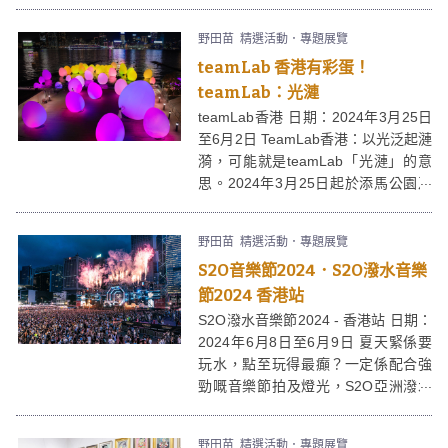
滿歷史價值的古蹟建築，現時更已被
列為香港二級歷史建築。油街實現經
野田苗
精選活動．專題展覽
過活化後成為一個公共藝術平台，致
teamLab 香港有彩蛋！
力於推動當代藝術創作，並為本地藝
術家和社區提供互動與交流的機會。
teamLab：光漣
teamLab香港 日期：2024年3月25日
至6月2日 TeamLab香港：以光泛起漣
漪，可能就是teamLab「光漣」的意
思。2024年3月25日起於添馬公園及
中西區海濱長廊(中環段)舉行的
「teamLab：光漣」展覽，將展出數
野田苗
精選活動．專題展覽
百個色彩繽紛的發光蛋形裝置藝術，
S2O音樂節2024．S2O潑水音樂
是藝術@維港2024的其中一個重點項
目，大家準備好參加這個震撼眼球的
節2024 香港站
迷幻派對吧！
S2O潑水音樂節2024 - 香港站 日期：
2024年6月8日至6月9日 夏天緊係要
玩水，點至玩得最癲？一定係配合強
勁嘅音樂節拍及燈光，S2O亞洲潑水
音樂節 (S2O Songkran Music
Festival)今年6月再嚟香港，國際知名
野田苗
精選活動．專題展覽