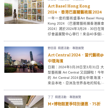
DJ及歌手在澎湃的氣氛下與大家濕身
Art Basel Hong Kong
狂歡。S2O亞洲潑水音樂節門票現已
開始發售。
2024．香港巴塞爾藝術展 2024
一年一度的藝術盛事Art Basel Hong
Kong 2024 （巴塞爾藝術展香港展會
2024）將於2024年3月28 - 30日在灣
仔會議展覽中心舉行！來自40多個國
家的收藏家、畫廊及藝術家將展出大
量珍貴作品！想擴闊眼界及提昇藝術
野田苗
精選活動．專題展覽
品味的你，絕不能錯過！同期於中環
Art Central 2024．當代藝術@
海濱還舉行
Art Central 2024
，為大家
帶來一場世界級的藝術巡禮。
中環海濱
日期：2024年3月28日至3月31日 大
型藝術展 Art Central 又回歸啦！今年
的 Art Central 2024選址中環海濱，
來自本地、亞洲及世界各地的知名畫
廊將展出創新的當代藝術作品，除了
展覽、講座及表演，今年更有Night
了了
精選活動．專題展覽
Central晚間活動及餐飲體驗，讓你全
M+博物館夏季特別優惠．75折
方位沉浸於藝術當中。