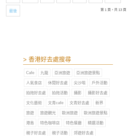
要，選擇長期或短期的課程，還可相
約朋友，在畫室來一個別開生面的畫
第 1 頁，共 13 頁
最後
畫派對！
> 香港好去處搜尋
Cafe
九龍
亞洲旅遊
亞洲旅遊景點
人氣食店
休閒好去處
尖沙咀
戶外活動
拍拖好去處
拍拖活動
攝影
攝影好去處
文化藝術
文青cafe
文青好去處
新界
旅遊
旅遊觀光
歐洲旅遊
歐洲旅遊景點
港島
特色咖啡店
特色餐廳
精選活動
親子好去處
親子活動
郊遊好去處