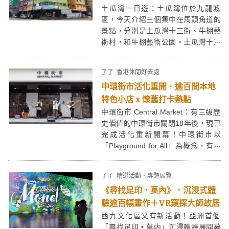
土瓜灣一日遊：土瓜灣位於九龍城
區，今天介紹三個集中在馬頭角道的
景點，分別是土瓜灣十三街、牛棚藝
術村，和牛棚藝術公園。土瓜灣十三
街是唐樓建築群，街道上的建築均超
過60年樓齡，因樓宇的七彩色外牆而
了了
香港休閒好去處
成名；而土瓜灣牛棚藝術村和牛棚藝
中環街市活化重開．逾百間本地
術公園則是土瓜灣區內以前屠宰牛隻
的屠房和檢疫地，經活化後，現已成
特色小店 x 懷舊打卡熱點
為本地藝術家駐場的藝術文化村。
中環街市 Central Market：有三級歷
史價值的中環街市關閉18年後，現已
完成活化重新開幕！中環街市以
「Playground for All」為概念，有多
間特色餐廳、本地品牌小店進駐。中
環街市美食包羅萬有，還設有食街售
了了
精選活動．專題展覽
賣街頭小食，場內還設有食街售賣街
《尋找足印．莫內》．沉浸式體
頭小食，亦有休憩及活動空間，絕對
是區內又一個食、玩以及打卡的新熱
驗逾百幅畫作＋VR窺探大師故居
點！
西九文化區又有新活動！亞洲首個
「尋找足印 • 莫内」沉浸體驗展開幕