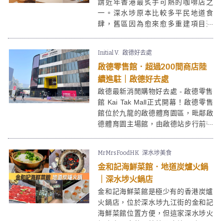
謂近年香港最炙手可熱的咖啡店之
一。深水埗原本比較多平民地道食
肆，舊區因為愈來愈多重建項目落
成，慢慢發展並變得熱鬧起來，自然
吸引更多餐廳進駐，尤其是咖啡店。
Initial V.
啟德好去處
「十常八九」的木色裝潢、手繪餐
啟德零售館．超過200間商店陸
牌、自家製甜品等都充滿驚喜。喜歡
這類型咖啡店的朋友不要錯過！
續進駐｜啟德好去處
啟德最新消閒購物好去處 - 啟德零售
館 Kai Tak Mall正式開幕！啟德零售
館位於九龍的啟德體育園區，毗鄰啟
德體育園主場館，由啟德站步行前往
約8分鐘。啟德零售館除了有多間運動
品牌店及潮流服飾店進駐外，更有人
MrMrsFoodHK
深水埗美食
氣的啟德保齡球場，勢成啟德買食玩
金和記海鮮菜館．地道炭爐火鍋
最新熱點！
｜深水埗火鍋店
金和記海鮮菜館是極少有的香港炭爐
火鍋店，位於深水埗九江街的金和記
海鮮菜館位置方便，但這家深水埗火