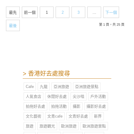
朋滿座，超高人氣呢。
最先
前一個
1
2
3
…
下一個
第 1 頁，共 25 頁
最後
> 香港好去處搜尋
Cafe
九龍
亞洲旅遊
亞洲旅遊景點
人氣食店
休閒好去處
尖沙咀
戶外活動
拍拖好去處
拍拖活動
攝影
攝影好去處
文化藝術
文青cafe
文青好去處
新界
旅遊
旅遊觀光
歐洲旅遊
歐洲旅遊景點