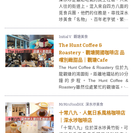
人往的街道上，混入來自四方八面的
覓食兵團，他們的任務是，尋找深水
埗美食「名物」、百年老字號、繁擾
中的清泉Cafe (最重要可以打卡)，最
後吃個特色港式火煱醫飽個肚。配合
Initial V.
觀塘美食
深水埗好去處一天遊，美食美景其實
The Hunt Coffee &
近在眼前。
Roastery．觀塘開揚咖啡店 品
嚐別緻甜品｜觀塘Cafe
The Hunt Coffee & Roastery 位於九
龍觀塘的鴻圖街，距離地鐵站約10分
鐘的步程。The Hunt Coffee &
Roastery雖然位處繁忙的觀塘區，但
這咖啡店相對遠離了地鐵站附近繁囂
街道，讓客人可以靜靜的享受The
MrMrsFoodHK
深水埗美食
Hunt Coffee & Roastery提供的咖啡
十常八九．人氣日系風格咖啡店
和餐點，用餐體驗不錯。
｜深水埗咖啡店
「十常八九」位於深水埗黃竹街，可