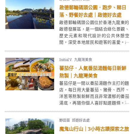
處！SOGO啟德樓底高，空間感十
啟德郵輪碼頭公園．跑步、睇日
足，比銅鑼灣SOGO有更多年青時尚
品牌，SOGO啟德除了服飾、家品之
落、野餐好去處｜啟德好去處
餘仲有figures等玩具精品店，適合一
啟德郵輪碼頭公園位於香港九龍東的
家大細！
啟德發展區，是一個結合綠化景觀、
歷史元素和現代設計的公共休憩空
間，深受本地居民和遊客的喜愛。啟
德郵輪碼頭公園Kai Tak Cruise
Terminal Park位於啟德郵輪碼頭頂層
Initial V.
九龍灣美食
平台，佔地約二萬三千平方米，公園
蕃茄仔．人氣番茄湯麵每日新鮮
勝在地方廣闊，環境清幽寧靜，人較
少，最重要是180度無敵維港景，讓
熬製｜九龍灣美食
大眾從另一角度欣賞維多利亞港兩岸
蕃茄仔是一間以番茄湯麵作主打的麵
景致。
店，每日用大量蕃茄、豬骨、西芹、
洋葱等熬製新鮮而且非常濃郁的番茄
湯底，再隨你個人喜好點選麵條。蕃
茄仔就憑單一款湯底以經成為近期人
氣大熱的麵店，而最令人驚喜的正是
野田苗
郊遊好去處
蕃茄仔的秘製脆炸吉豬番茄湯麵！
魔鬼山行山｜3小時古蹟探索之旅