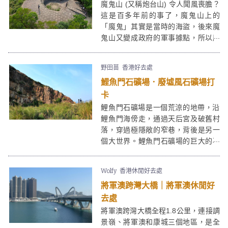
魔鬼山 (又稱炮台山) 令人聞風喪膽？
這是百多年前的事了，魔鬼山上的
「魔鬼」其實是當時的海盜，後來魔
鬼山又變成政府的軍事據點，所以魔
鬼山又改名為炮台山。今日的魔鬼山
充滿著歷史足跡，荒廢了的炮台、頹
野田苗
香港好去處
垣敗瓦的碉堡是必到景點，將行山之
鯉魚門石礦場．廢墟風石礦場打
旅變成歷史深度遊，更神秘精采。
卡
鯉魚門石礦場是一個荒涼的地帶，沿
鯉魚門海傍走，通過天后宮及破舊村
落，穿過極隱敞的窄巷，背後是另一
個大世界。鯉魚門石礦場的巨大的石
山如一幅天然的高牆，壯觀雄偉，在
它面前人類顯得特別渺小，石礦場雜
Wolfy
香港休閒好去處
草叢生，對開之石灘上有荒廢的石
將軍澳跨灣大橋｜將軍澳休閒好
屋，抬頭看，數隻大鷹在空中盤旋，
鯉魚門石礦場予人頹廢蒼涼的感覺，
去處
吸引不少人享受寧靜兼拍照，是香港
將軍澳跨灣大橋全程1.8公里，連接調
一個特色個攝影打卡好去處。。
景嶺、將軍澳和康城三個地區，是全