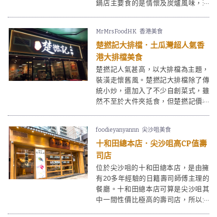
鍋店主要食的是情懷及炭爐風味，環
境比較雜亂，不能同現時新式的港式
台式火鍋店相比。畢竟炭爐火鍋在香
MrMrsFoodHK
香港美食
港買少見少，加上金和記海鮮菜館用
楚撚記大排檔．土瓜灣超人氣香
料頗新鮮，價格合理，未到冬天，已
經有不少人相約「圍爐」呢。
港大排檔美食
楚撚記人氣甚高，以大排檔為主題，
裝潢走懷舊風。楚撚記大排檔除了傳
統小炒，還加入了不少自創菜式，雖
然不至於大件夾抵食，但楚撚記價格
合理，人均百多元可以在舒適的環境
吃小炒，也不錯啊。
foodieyanyannn
尖沙咀美食
十和田總本店．尖沙咀高CP值壽
司店
位於尖沙咀的十和田總本店，是由擁
有20多年經驗的日籍壽司師傅主理的
餐廳。十和田總本店可算是尖沙咀其
中一間性價比極高的壽司店，所以生
意非常好，客似雲來，每次經過都高