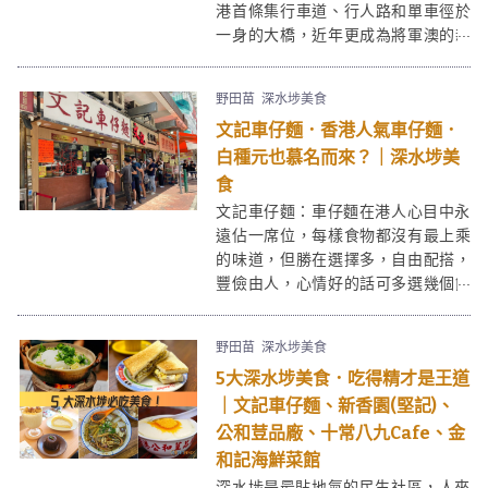
港首條集行車道、行人路和單車徑於
一身的大橋，近年更成為將軍澳的新
地標。將軍澳跨灣大橋同時連接約5公
里的單車徑，可邊做運動邊欣賞兩岸
野田苗
深水埗美食
景色！
文記車仔麵．香港人氣車仔麵．
白種元也慕名而來？｜深水埗美
食
文記車仔麵：車仔麵在港人心目中永
遠佔一席位，每樣食物都沒有最上乘
的味道，但勝在選擇多，自由配搭，
豐儉由人，心情好的話可多選幾個餸
獎勵自己，就是車仔麵的魅力所在。
文記車仔麵在深水埗街知巷聞，街坊
野田苗
深水埗美食
吃，跨區港人吃，遊客也慕名來吃，
5大深水埗美食．吃得精才是王道
更曾連續多年榮獲米芝蓮街頭小食
呢。
｜文記車仔麵、新香園(堅記)、
公和荳品廠、十常八九Cafe、金
和記海鮮菜館
深水埗是最貼地氣的民生社區，人來