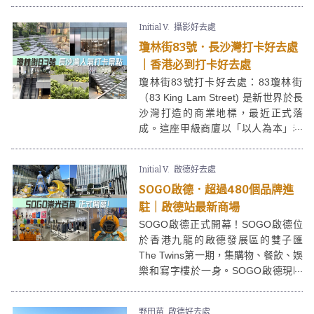
引，本人更是炸物控，所以最後決定
點了炸王餃子、日式炸雞配高湯蕎麥
Initial V.
攝影好去處
麵、天婦羅炸蝦燒汁自家制冷烏冬，
瓊林街83號．長沙灣打卡好去處
驚喜有質素！
｜香港必到打卡好去處
瓊林街83號打卡好去處：83瓊林街
（83 King Lam Street) 是新世界於長
沙灣打造的商業地標，最近正式落
成。這座甲級商廈以「以人為本」和
「為社區帶來新活力」的設計理念，
顯著改變了傳統工業區的面貌。瓊林
Initial V.
啟德好去處
街83號由著名建築所 Rocco Design
SOGO啟德．超過480個品牌進
Architects 設計，中庭設計為梯級式
園林廣場，更一躍成為2024必到打卡
駐｜啟德站最新商場
去處。
SOGO啟德正式開幕！SOGO啟德位
於香港九龍的啟德發展區的雙子匯
The Twins第一期，集購物、餐飲、娛
樂和寫字樓於一身。SOGO啟德現時
以有數百個本地及國際品牌進駐，是
一個非常集中同方便的休閒購物好去
野田苗
啟德好去處