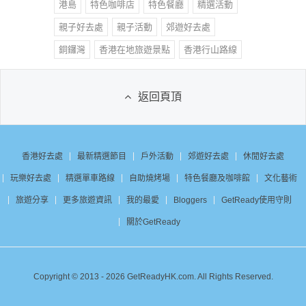
港島
特色咖啡店
特色餐廳
精選活動
親子好去處
親子活動
郊遊好去處
銅鑼灣
香港在地旅遊景點
香港行山路線
返回頁頂
香港好去處
最新精選節目
戶外活動
郊遊好去處
休閒好去處
玩樂好去處
精選單車路線
自助燒烤場
特色餐廳及咖啡館
文化藝術
旅遊分享
更多旅遊資訊
我的最愛
Bloggers
GetReady使用守則
關於GetReady
Copyright © 2013 - 2026 GetReadyHK.com. All Rights Reserved.