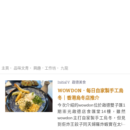
主頁
品味文青
興趣．工作坊
九龍
Initial V.
啟德美食
WOWDON．每日自家製手工烏
冬｜香港烏冬店推介
今次介紹的wowdon位於啟德雙子匯1
期崇光啟德店食匯堂14樓，雖然
wowdon主打自家製手工烏冬，但見
到佢炸王餃子同天婦羅炸蝦實在太吸