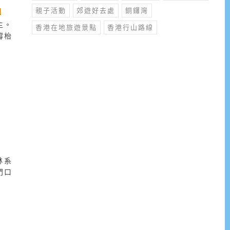
親子活動
郊遊好去處
銅鑼灣
l
主。
香港在地旅遊景點
香港行山路線
撐枱
林系
門口