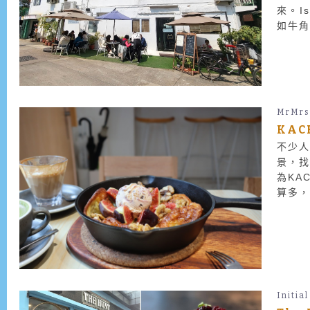
來。I
如牛
閒，也
MrMrs
KAC
不少
景，
為KA
算多，
得試試
Initial