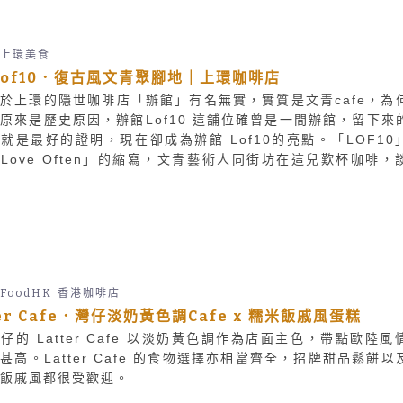
上環美食
Lof10．復古風文青聚腳地｜上環咖啡店
於上環的隱世咖啡店「辦館」有名無實，實質是文青cafe，為
原來是歷史原因，辦館Lof10 這舖位確曾是一間辦館，留下來
就是最好的證明，現在卻成為辦館 Lof10的亮點。「LOF10
Love Often」的縮寫，文青藝術人同街坊在這兒歎杯咖啡，
又過了半天。
FoodHK
香港咖啡店
ter Cafe．灣仔淡奶黃色調Cafe x 糯米飯戚風蛋糕
仔的 Latter Cafe 以淡奶黃色調作為店面主色，帶點歐陸風
甚高。Latter Cafe 的食物選擇亦相當齊全，招牌甜品鬆餅以
飯戚風都很受歡迎。