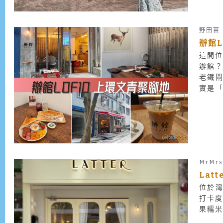
野田苗
辦館
這間位
辦館？
老鐵閘
實是「
說地，
MrMrs
Lat
位於灣
打卡度
果糯米