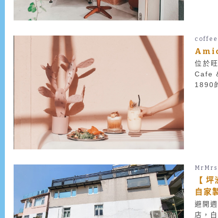
coffe
Ami
位於旺
Caf
189
MrMrs
【 坪
自家
避開週
店，