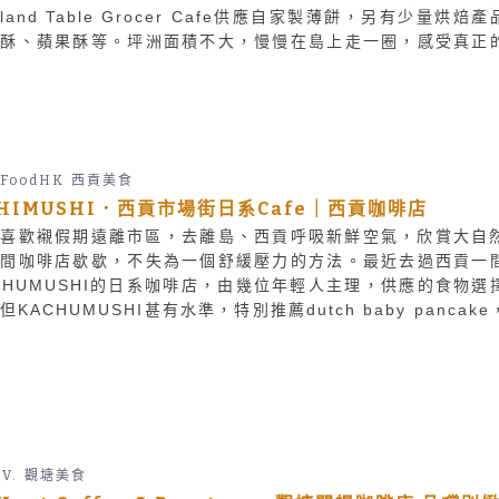
sland Table Grocer Cafe供應自家製薄餅，另有少量烘焙產
角酥、蘋果酥等。坪洲面積不大，慢慢在島上走一圈，感受真正
不錯啊。
FoodHK
西貢美食
HIMUSHI．西貢市場街日系Cafe｜西貢咖啡店
人喜歡襯假期遠離市區，去離島、西貢呼吸新鮮空氣，欣賞大自
找間咖啡店歇歇，不失為一個舒緩壓力的方法。最近去過西貢一
CHUMUSHI的日系咖啡店，由幾位年輕人主理，供應的食物選
但KACHUMUSHI甚有水準，特別推薦dutch baby pancake
啊。
 V.
觀塘美食