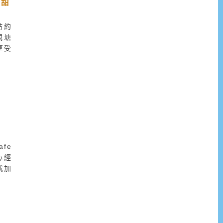
緻甜
鐵站約
觀塘
享受
fe
心經
就加