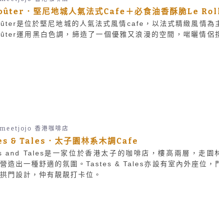
Goûter．堅尼地城人氣法式Cafe＋必食油香酥脆Le Rol
Goûter是位於堅尼地城的人氣法式風情cafe，以法式精緻風情為
Goûter運用黑白色調，締造了一個優雅又浪漫的空間，啱曬情侶
emeetjojo
香港咖啡店
tes & Tales．太子園林系木調Cafe
tes and Tales是一家位於香港太子的咖啡店，樓高兩層，走園
營造出一種舒適的氛圍。Tastes & Tales亦設有室內外座位，
拱門設計，仲有靚靚打卡位。