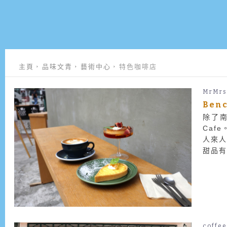
主頁
品味文青
藝術中心
特色咖啡店
MrMrs
Ben
除了南
Caf
人來人
甜品
興趣可
coffe