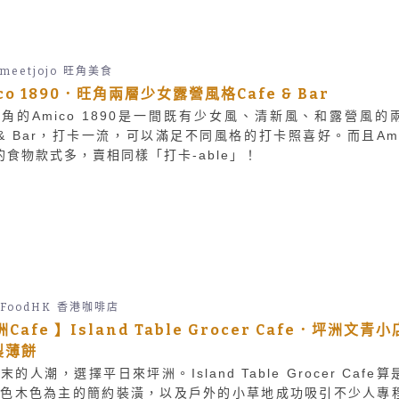
emeetjojo
旺角美食
co 1890．旺角兩層少女露營風格Cafe & Bar
角的Amico 1890是一間既有少女風、清新風、和露營風的
e & Bar，打卡一流，可以滿足不同風格的打卡照喜好。而且Ami
0的食物款式多，賣相同樣「打卡-able」！
FoodHK
香港咖啡店
洲Cafe 】Island Table Grocer Cafe．坪洲文青小
製薄餅
末的人潮，選擇平日來坪洲。Island Table Grocer Cafe算
白色木色為主的簡約裝潢，以及戶外的小草地成功吸引不少人專