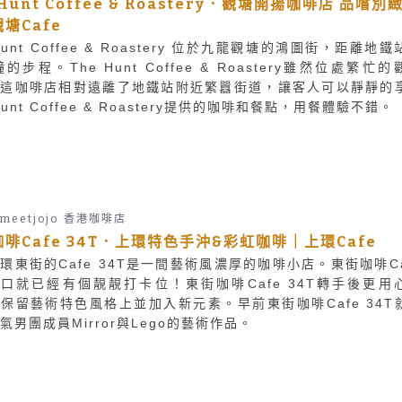
 Hunt Coffee & Roastery．觀塘開揚咖啡店 品嚐別
塘Cafe
Hunt Coffee & Roastery 位於九龍觀塘的鴻圖街，距離地
鐘的步程。The Hunt Coffee & Roastery雖然位處繁忙的
但這咖啡店相對遠離了地鐵站附近繁囂街道，讓客人可以靜靜的
Hunt Coffee & Roastery提供的咖啡和餐點，用餐體驗不錯。
emeetjojo
香港咖啡店
啡Cafe 34T．上環特色手沖&彩虹咖啡｜上環Cafe
環東街的Cafe 34T是一間藝術風濃厚的咖啡小店。東街咖啡Ca
門口就已經有個靚靚打卡位！東街咖啡Cafe 34T轉手後更用
保留藝術特色風格上並加入新元素。早前東街咖啡Cafe 34T
氣男團成員Mirror與Lego的藝術作品。