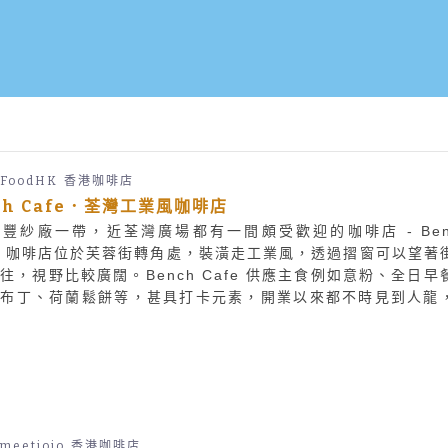
FoodHK
香港咖啡店
ch Cafe．荃灣工業風咖啡店
豐紗廠一帶，近荃灣廣場都有一間頗受歡迎的咖啡店 - Ben
e。咖啡店位於芙蓉街轉角處，裝潢走工業風，透過摺窗可以望著
往，視野比較廣闊。Bench Cafe 供應主食例如意粉、全日早
有布丁、荷蘭鬆餅等，甚具打卡元素，開業以來都不時見到人龍
以致電查詢或者預約訂座呢。
emeetjojo
香港咖啡店