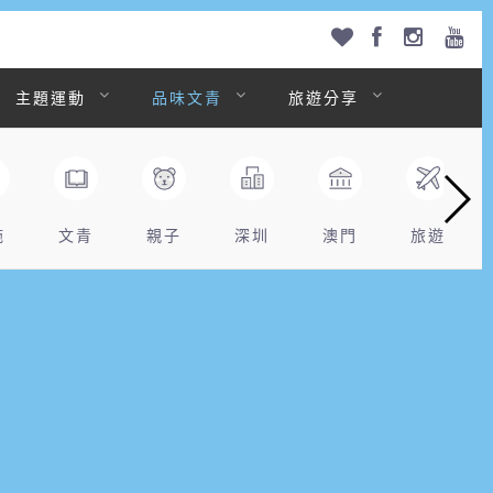
主題運動
品味文青
旅遊分享
拖
文青
親子
深圳
澳門
旅遊