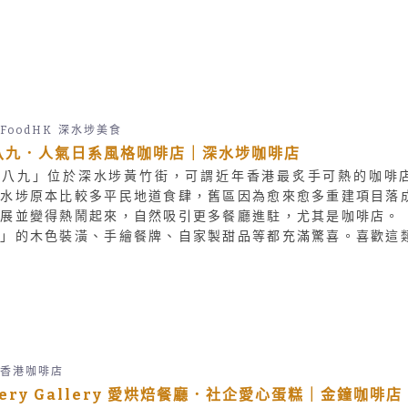
FoodHK
深水埗美食
八九．人氣日系風格咖啡店｜深水埗咖啡店
常八九」位於深水埗黃竹街，可謂近年香港最炙手可熱的咖啡
深水埗原本比較多平民地道食肆，舊區因為愈來愈多重建項目落
發展並變得熱鬧起來，自然吸引更多餐廳進駐，尤其是咖啡店。
九」的木色裝潢、手繪餐牌、自家製甜品等都充滿驚喜。喜歡這
的朋友不要錯過！
香港咖啡店
kery Gallery 愛烘焙餐廳．社企愛心蛋糕｜金鐘咖啡店