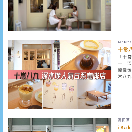
MrMrs
十常
「十
一。
慢慢
常八
咖啡店
野田苗
iBa