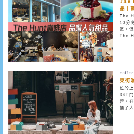
The
品｜觀
The 
10分
區，
The 
coffe
東街咖
位於上
34T
營，在
插了人